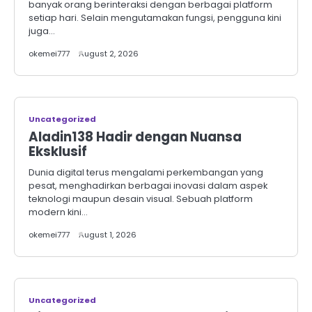
banyak orang berinteraksi dengan berbagai platform
setiap hari. Selain mengutamakan fungsi, pengguna kini
juga…
okemei777
August 2, 2026
Uncategorized
Aladin138 Hadir dengan Nuansa
Eksklusif
Dunia digital terus mengalami perkembangan yang
pesat, menghadirkan berbagai inovasi dalam aspek
teknologi maupun desain visual. Sebuah platform
modern kini…
okemei777
August 1, 2026
Uncategorized