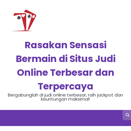
Skip
to
content
Rasakan Sensasi
Bermain di Situs Judi
Online Terbesar dan
Terpercaya
Bergabunglah di judi online terbesar, raih jackpot dan
keuntungan maksimal!