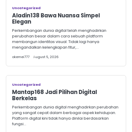
Uncategorized
Aladin138 Bawa Nuansa Simpel
Elegan
Perkembangan dunia digital telah menghadirkan
perubahan besar dalam cara sebuah platform
membangun identitas visual. Tidak lagi hanya
mengandalkan kelengkapan fitur,…
okemei777
August 5, 2026
Uncategorized
Mantap168 Jadi Pilihan Digital
Berkelas
Perkembangan dunia digital menghadirkan perubahan
yang sangat cepat dalam berbagai aspek kehidupan.
Platform digital kini tidak hanya dinilai berdasarkan
fungsi…