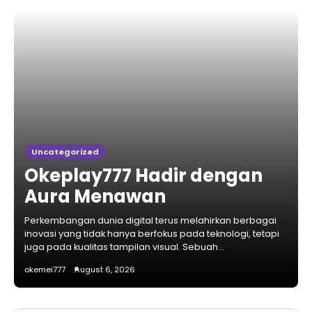
Uncategorized
Okeplay777 Hadir dengan
Aura Menawan
Perkembangan dunia digital terus melahirkan berbagai
inovasi yang tidak hanya berfokus pada teknologi, tetapi
juga pada kualitas tampilan visual. Sebuah…
okemei777
August 6, 2026