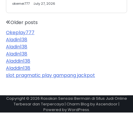
okemei777
July 27, 2026
Posts
Older posts
Okeplay777
navigation
Aladin138
Aladin138
Aladin138
Aladdin138
Aladdin138
slot pragmatic play gampang jackpot
Copyright © 2026
Rasakan Sensasi Bermain di Situs Judi Online
Terbesar dan Terpercaya
| Charm Blog by
Ascendoor
|
Powered by
WordPress
.