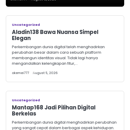
Uncategorized
Aladin138 Bawa Nuansa Simpel
Elegan
Perkembangan dunia digital telah menghadirkan
perubahan besar dalam cara sebuah platform
membangun identitas visual. Tidak lagi hanya
mengandalkan kelengkapan fitur,…
okemei777
August 5, 2026
Uncategorized
Mantap168 Jadi Pilihan Digital
Berkelas
Perkembangan dunia digital menghadirkan perubahan
yang sangat cepat dalam berbagai aspek kehidupan.