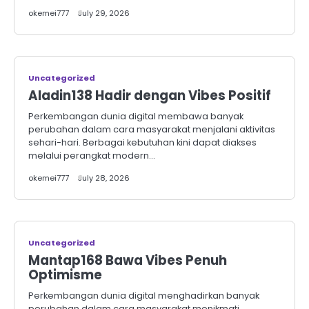
okemei777
July 29, 2026
Uncategorized
Aladin138 Hadir dengan Vibes Positif
Perkembangan dunia digital membawa banyak
perubahan dalam cara masyarakat menjalani aktivitas
sehari-hari. Berbagai kebutuhan kini dapat diakses
melalui perangkat modern…
okemei777
July 28, 2026
Uncategorized
Mantap168 Bawa Vibes Penuh
Optimisme
Perkembangan dunia digital menghadirkan banyak
perubahan dalam cara masyarakat menikmati