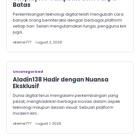
Batas
Perkembangan teknologi digital telah mengubah cara
banyak orang berinteraksi dengan berbagai platform
setiap hari. Selain mengutamakan fungsi, pengguna kini
juga…
okemei777
August 2, 2026
Uncategorized
Aladin138 Hadir dengan Nuansa
Eksklusif
Dunia digital terus mengalami perkembangan yang
pesat, menghadirkan berbagai inovasi dalam aspek
teknologi maupun desain visual. Sebuah platform
modern kini…
okemei777
August 1, 2026