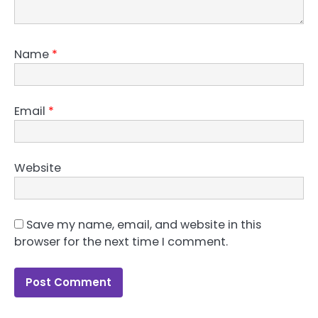
Name
*
Email
*
Website
Save my name, email, and website in this
browser for the next time I comment.