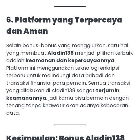
6. Platform yang Terpercaya
dan Aman
Selain bonus-bonus yang menggiurkan, satu hal
yang membuat
Aladin138
menjadi pilihan terbaik
adalah
keamanan dan kepercayaannya
.
Platform ini menggunakan teknologi enkripsi
terbaru untuk melindungi data pribadi dan
transaksi finansial para pemain. Semua transaksi
yang dilakukan di Aladin138 sangat
terjamin
keamanannya
, jadi kamu bisa bermain dengan
tenang tanpa khawatir akan adanya kebocoran
data.
Kesimpulan: Bonus Aladin138