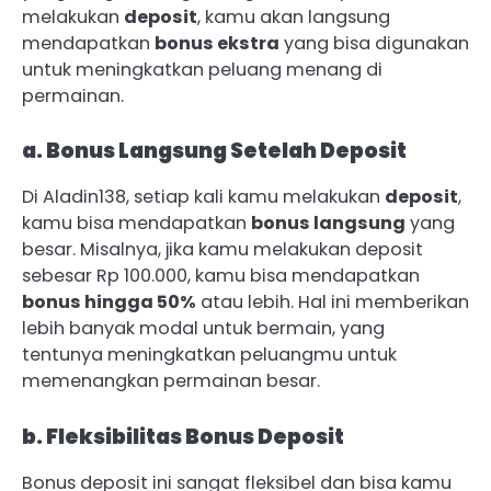
melakukan
deposit
, kamu akan langsung
mendapatkan
bonus ekstra
yang bisa digunakan
untuk meningkatkan peluang menang di
permainan.
a. Bonus Langsung Setelah Deposit
Di Aladin138, setiap kali kamu melakukan
deposit
,
kamu bisa mendapatkan
bonus langsung
yang
besar. Misalnya, jika kamu melakukan deposit
sebesar Rp 100.000, kamu bisa mendapatkan
bonus hingga 50%
atau lebih. Hal ini memberikan
lebih banyak modal untuk bermain, yang
tentunya meningkatkan peluangmu untuk
memenangkan permainan besar.
b. Fleksibilitas Bonus Deposit
Bonus deposit ini sangat fleksibel dan bisa kamu