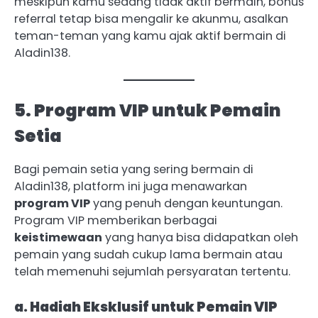
meskipun kamu sedang tidak aktif bermain, bonus
referral tetap bisa mengalir ke akunmu, asalkan
teman-teman yang kamu ajak aktif bermain di
Aladin138.
5. Program VIP untuk Pemain
Setia
Bagi pemain setia yang sering bermain di
Aladin138, platform ini juga menawarkan
program VIP
yang penuh dengan keuntungan.
Program VIP memberikan berbagai
keistimewaan
yang hanya bisa didapatkan oleh
pemain yang sudah cukup lama bermain atau
telah memenuhi sejumlah persyaratan tertentu.
a. Hadiah Eksklusif untuk Pemain VIP