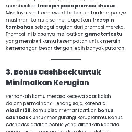
memberikan
free spin pada promosi khusus
.
Misalnya, saat ada event tertentu atau kampanye
musiman, kamu bisa mendapatkan
free spin
tambahan
sebagai bagian dari promosi mereka.
Promosi ini biasanya melibatkan
game tertentu
yang memberi kamu kesempatan untuk meraih
kemenangan besar dengan lebih banyak putaran.
3. Bonus Cashback untuk
Minimalkan Kerugian
Pernahkah kamu merasa kecewa saat kalah
dalam permainan? Tenang saja, karena di
Aladin138
, kamu bisa memanfaatkan
bonus
cashback
untuk mengurangi kerugianmu. Bonus
cashback adalah bonus yang diberikan kepada
pemain yang mengalami kekalahan dalam