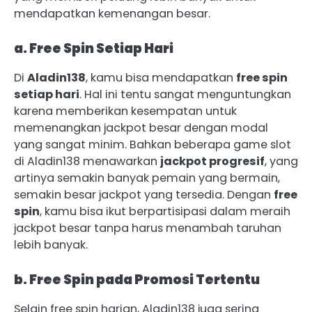
mendapatkan kemenangan besar.
a. Free Spin Setiap Hari
Di
Aladin138
, kamu bisa mendapatkan
free spin
setiap hari
. Hal ini tentu sangat menguntungkan
karena memberikan kesempatan untuk
memenangkan jackpot besar dengan modal
yang sangat minim. Bahkan beberapa game slot
di Aladin138 menawarkan
jackpot progresif
, yang
artinya semakin banyak pemain yang bermain,
semakin besar jackpot yang tersedia. Dengan
free
spin
, kamu bisa ikut berpartisipasi dalam meraih
jackpot besar tanpa harus menambah taruhan
lebih banyak.
b. Free Spin pada Promosi Tertentu
Selain free spin harian, Aladin138 juga sering