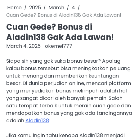
Home
2025
March
4
Cuan Gede? Bonus di Aladin138 Gak Ada Lawan!
Cuan Gede? Bonus di
Aladin138 Gak Ada Lawan!
March 4, 2025
okemei777
Siapa sih yang gak suka bonus besar? Apalagi
kalau bonus tersebut bisa meningkatkan peluang
untuk menang dan memberikan keuntungan
besar. Di dunia perjudian online, mencari platform
yang menyediakan bonus melimpah adalah hal
yang sangat dicari oleh banyak pemain. Salah
satu tempat terbaik untuk meraih cuan gede dan
mendapatkan bonus yang gak ada tandingannya
adalah
Aladin138
!
Jika kamu ingin tahu kenapa Aladin138 menjadi