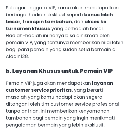
Sebagai anggota VIP, kamu akan mendapatkan
berbagai hadiah eksklusif seperti
bonus lebih
besar
,
free spin tambahan
, dan
akses ke
turnamen khusus
yang berhadiah besar.
Hadiah-hadiah ini hanya bisa dinikmati oleh
pemain VIP, yang tentunya memberikan nilai lebih
bagi para pemain yang sudah setia bermain di
Aladin138.
b. Layanan Khusus untuk Pemain VIP
Pemain VIP juga akan mendapatkan
layanan
customer service prioritas
, yang berarti
masalah yang kamu hadapi akan segera
ditangani oleh tim customer service profesional
tanpa antrian. Ini memberikan kenyamanan
tambahan bagi pemain yang ingin menikmati
pengalaman bermain yang lebih eksklusif.