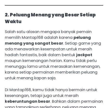
2. Peluang Menang yang Besar Setiap
Waktu
Salah satu alasan mengapa banyak pemain
memilih Mantap168 adalah karena
peluang
menang yang sangat besar
. Setiap game yang
ada menawarkan kesempatan untuk meraih
hadiah fantastis, baik dalam bentuk
jackpot
maupun kemenangan harian. Kamu tidak perlu
menunggu lama untuk merasakan kemenangan,
karena setiap permainan memberikan peluang
untuk menang kapan saja.
Di Mantap168, kamu tidak hanya bermain untuk
kesenangan, tetapi juga untuk meraih
keberuntungan besar
. Bahkan dalam permainan
yang tampaknya sederhana, peluang menang