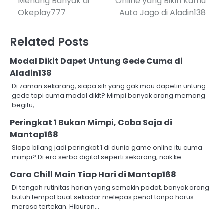
Menang Banyak di
Online yang Bikin Kamu
navigation
Okeplay777
Auto Jago di Aladin138
Related Posts
Modal Dikit Dapet Untung Gede Cuma di
Aladin138
Di zaman sekarang, siapa sih yang gak mau dapetin untung
gede tapi cuma modal dikit? Mimpi banyak orang memang
begitu,…
Peringkat 1 Bukan Mimpi, Coba Saja di
Mantap168
Siapa bilang jadi peringkat 1 di dunia game online itu cuma
mimpi? Di era serba digital seperti sekarang, naik ke…
Cara Chill Main Tiap Hari di Mantap168
Di tengah rutinitas harian yang semakin padat, banyak orang
butuh tempat buat sekadar melepas penat tanpa harus
merasa tertekan. Hiburan…