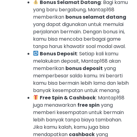
Bonus Selamat Datang
: Bagi kamu
yang baru bergabung, Mantap168
memberikan
bonus selamat datang
yang dapat digunakan untuk memulai
perjalanan bermain. Dengan bonus ini,
kamu bisa mencoba berbagai game
tanpa harus khawatir soal modal awal.
Bonus Deposit
: Setiap kali kamu
melakukan deposit, Mantap168 akan
memberikan
bonus deposit
yang
memperbesar saldo kamu. Ini berarti
kamu bisa bermain lebih lama dan lebih
banyak kesempatan untuk menang.
Free Spin & Cashback
: Mantap168
juga menawarkan
free spin
yang
memberi kesempatan untuk bermain
lebih banyak tanpa biaya tambahan.
Jika kamu kalah, kamu juga bisa
mendapatkan
cashback
yang