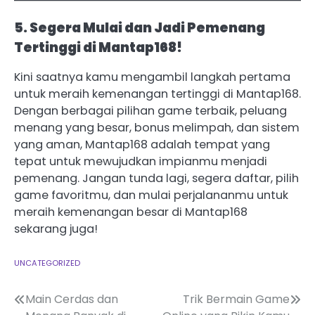
5. Segera Mulai dan Jadi Pemenang
Tertinggi di Mantap168!
Kini saatnya kamu mengambil langkah pertama
untuk meraih kemenangan tertinggi di Mantap168.
Dengan berbagai pilihan game terbaik, peluang
menang yang besar, bonus melimpah, dan sistem
yang aman, Mantap168 adalah tempat yang
tepat untuk mewujudkan impianmu menjadi
pemenang. Jangan tunda lagi, segera daftar, pilih
game favoritmu, dan mulai perjalananmu untuk
meraih kemenangan besar di Mantap168
sekarang juga!
UNCATEGORIZED
Post
Main Cerdas dan
Trik Bermain Game