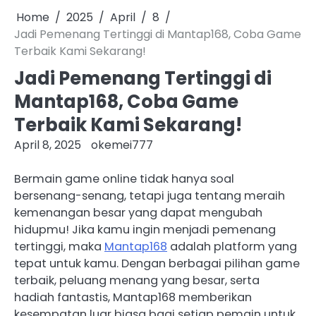
Home
2025
April
8
Jadi Pemenang Tertinggi di Mantap168, Coba Game
Terbaik Kami Sekarang!
Jadi Pemenang Tertinggi di
Mantap168, Coba Game
Terbaik Kami Sekarang!
April 8, 2025
okemei777
Bermain game online tidak hanya soal
bersenang-senang, tetapi juga tentang meraih
kemenangan besar yang dapat mengubah
hidupmu! Jika kamu ingin menjadi pemenang
tertinggi, maka
Mantap168
adalah platform yang
tepat untuk kamu. Dengan berbagai pilihan game
terbaik, peluang menang yang besar, serta
hadiah fantastis, Mantap168 memberikan
kesempatan luar biasa bagi setiap pemain untuk