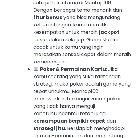
satu pilihan utama di Mantap168.
Dengan berbagai tema menarik dan
fitur bonus
yang bisa mengundang
keberuntungan, kamu memiliki
kesempatan untuk meraih
jackpot
besar dalam sekejap. Game slot ini
cocok untuk kamu yang ingin
merasakan sensasi cepat dalam meraih
kemenangan.
Poker & Permainan Kartu
: Jika
kamu seorang yang suka tantangan
strategi, maka poker adalah game yang
tepat untukmu. Mantap168
menawarkan berbagai varian poker
yang tidak hanya menguji
keberuntunganmu tetapi juga
kemampuan berpikir cepat
dan
strategi jitu
. Bersiaplah menghadapi
pemain-pemain lain dan menantang