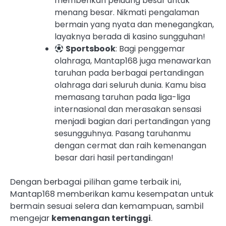
memberikan peluang besar untuk
menang besar. Nikmati pengalaman
bermain yang nyata dan menegangkan,
layaknya berada di kasino sungguhan!
Sportsbook
: Bagi penggemar
olahraga, Mantap168 juga menawarkan
taruhan pada berbagai pertandingan
olahraga dari seluruh dunia. Kamu bisa
memasang taruhan pada liga-liga
internasional dan merasakan sensasi
menjadi bagian dari pertandingan yang
sesungguhnya. Pasang taruhanmu
dengan cermat dan raih kemenangan
besar dari hasil pertandingan!
Dengan berbagai pilihan game terbaik ini,
Mantap168 memberikan kamu kesempatan untuk
bermain sesuai selera dan kemampuan, sambil
mengejar
kemenangan tertinggi
.