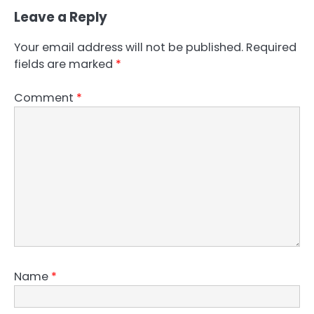
Leave a Reply
Your email address will not be published.
Required
fields are marked
*
Comment
*
Name
*