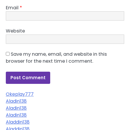
Email
*
Website
Save my name, email, and website in this
browser for the next time I comment.
Okeplay777
Aladin138
Aladin138
Aladin138
Aladdin138
Aladdin138