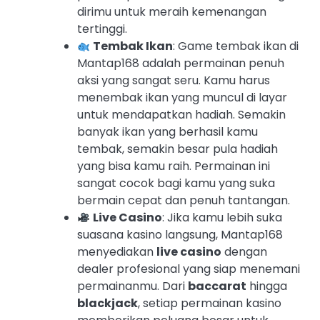
dirimu untuk meraih kemenangan
tertinggi.
Tembak Ikan
: Game tembak ikan di
Mantap168 adalah permainan penuh
aksi yang sangat seru. Kamu harus
menembak ikan yang muncul di layar
untuk mendapatkan hadiah. Semakin
banyak ikan yang berhasil kamu
tembak, semakin besar pula hadiah
yang bisa kamu raih. Permainan ini
sangat cocok bagi kamu yang suka
bermain cepat dan penuh tantangan.
Live Casino
: Jika kamu lebih suka
suasana kasino langsung, Mantap168
menyediakan
live casino
dengan
dealer profesional yang siap menemani
permainanmu. Dari
baccarat
hingga
blackjack
, setiap permainan kasino