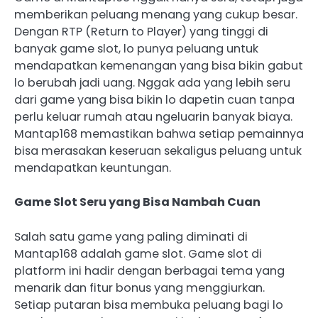
memberikan peluang menang yang cukup besar.
Dengan RTP (Return to Player) yang tinggi di
banyak game slot, lo punya peluang untuk
mendapatkan kemenangan yang bisa bikin gabut
lo berubah jadi uang. Nggak ada yang lebih seru
dari game yang bisa bikin lo dapetin cuan tanpa
perlu keluar rumah atau ngeluarin banyak biaya.
Mantap168 memastikan bahwa setiap pemainnya
bisa merasakan keseruan sekaligus peluang untuk
mendapatkan keuntungan.
Game Slot Seru yang Bisa Nambah Cuan
Salah satu game yang paling diminati di
Mantap168 adalah game slot. Game slot di
platform ini hadir dengan berbagai tema yang
menarik dan fitur bonus yang menggiurkan.
Setiap putaran bisa membuka peluang bagi lo