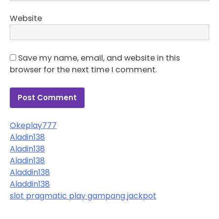
Website
Save my name, email, and website in this
browser for the next time I comment.
Okeplay777
Aladin138
Aladin138
Aladin138
Aladdin138
Aladdin138
slot pragmatic play gampang jackpot