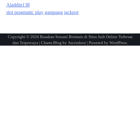
Aladdin138
slot pragmatic play gampang jackpot
Copyright © 2026
Rasakan Sensasi Bermain di Situs Judi Online Terbesar
dan Terpercaya
| Charm Blog by
Ascendoor
| Powered by
WordPress
.