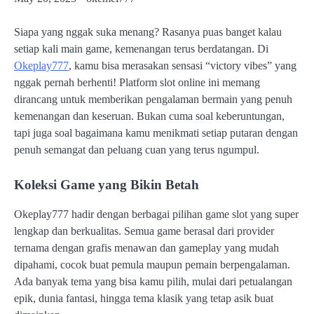
Siapa yang nggak suka menang? Rasanya puas banget kalau
setiap kali main game, kemenangan terus berdatangan. Di
Okeplay777
, kamu bisa merasakan sensasi “victory vibes” yang
nggak pernah berhenti! Platform slot online ini memang
dirancang untuk memberikan pengalaman bermain yang penuh
kemenangan dan keseruan. Bukan cuma soal keberuntungan,
tapi juga soal bagaimana kamu menikmati setiap putaran dengan
penuh semangat dan peluang cuan yang terus ngumpul.
Koleksi Game yang Bikin Betah
Okeplay777 hadir dengan berbagai pilihan game slot yang super
lengkap dan berkualitas. Semua game berasal dari provider
ternama dengan grafis menawan dan gameplay yang mudah
dipahami, cocok buat pemula maupun pemain berpengalaman.
Ada banyak tema yang bisa kamu pilih, mulai dari petualangan
epik, dunia fantasi, hingga tema klasik yang tetap asik buat