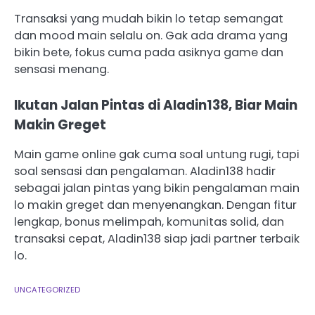
Transaksi yang mudah bikin lo tetap semangat
dan mood main selalu on. Gak ada drama yang
bikin bete, fokus cuma pada asiknya game dan
sensasi menang.
Ikutan Jalan Pintas di Aladin138, Biar Main
Makin Greget
Main game online gak cuma soal untung rugi, tapi
soal sensasi dan pengalaman. Aladin138 hadir
sebagai jalan pintas yang bikin pengalaman main
lo makin greget dan menyenangkan. Dengan fitur
lengkap, bonus melimpah, komunitas solid, dan
transaksi cepat, Aladin138 siap jadi partner terbaik
lo.
UNCATEGORIZED