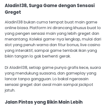
Aladin138, Surga Game dengan Sensasi
Greget
Aladin138 bukan cuma tempat buat main game
online biasa. Platform ini dirancang khusus buat lo
yang pengen sensasi main yang lebih greget dan
menantang. Koleksi game-nya lengkap, mulai dari
slot yang penuh warna dan fitur bonus, live casino
yang interaktif, sampai game tembak ikan yang
bikin tangan lo gak berhenti gerak.
Di Aladin138, setiap game punya grafis kece, suara
yang mendukung suasana, dan gameplay yang
lancar tanpa gangguan. Lo bakal ngerasain
sensasi greget dari awal main sampai jackpot
jatuh.
Jalan Pintas yang Bikin Main Lebih