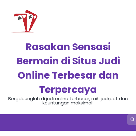
Skip
to
content
Rasakan Sensasi
Bermain di Situs Judi
Online Terbesar dan
Terpercaya
Bergabunglah di judi online terbesar, raih jackpot dan
keuntungan maksimal!