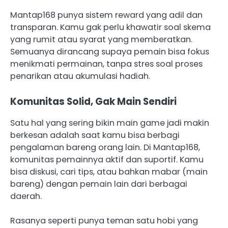
Mantap168 punya sistem reward yang adil dan
transparan. Kamu gak perlu khawatir soal skema
yang rumit atau syarat yang memberatkan.
Semuanya dirancang supaya pemain bisa fokus
menikmati permainan, tanpa stres soal proses
penarikan atau akumulasi hadiah.
Komunitas Solid, Gak Main Sendiri
Satu hal yang sering bikin main game jadi makin
berkesan adalah saat kamu bisa berbagi
pengalaman bareng orang lain. Di Mantap168,
komunitas pemainnya aktif dan suportif. Kamu
bisa diskusi, cari tips, atau bahkan mabar (main
bareng) dengan pemain lain dari berbagai
daerah.
Rasanya seperti punya teman satu hobi yang