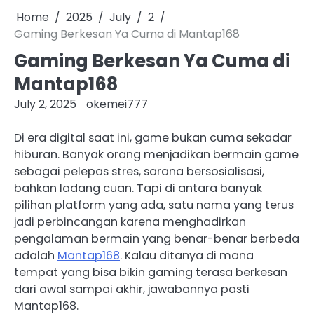
Home
2025
July
2
Gaming Berkesan Ya Cuma di Mantap168
Gaming Berkesan Ya Cuma di
Mantap168
July 2, 2025
okemei777
Di era digital saat ini, game bukan cuma sekadar
hiburan. Banyak orang menjadikan bermain game
sebagai pelepas stres, sarana bersosialisasi,
bahkan ladang cuan. Tapi di antara banyak
pilihan platform yang ada, satu nama yang terus
jadi perbincangan karena menghadirkan
pengalaman bermain yang benar-benar berbeda
adalah
Mantap168
. Kalau ditanya di mana
tempat yang bisa bikin gaming terasa berkesan
dari awal sampai akhir, jawabannya pasti
Mantap168.