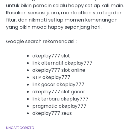
untuk bikin pemain selalu happy setiap kali main.
Rasakan sensasi juara, manfaatkan strategi dan
fitur, dan nikmati setiap momen kemenangan
yang bikin mood happy sepanjang hari.
Google search rekomendasi :
okeplay777 slot
link alternatif okeplay777
okeplay777 slot online
RTP okeplay777
link gacor okeplay777
okeplay777 slot gacor
link terbaru okeplay777
pragmatic okeplay777
okeplay777 zeus
UNCATEGORIZED