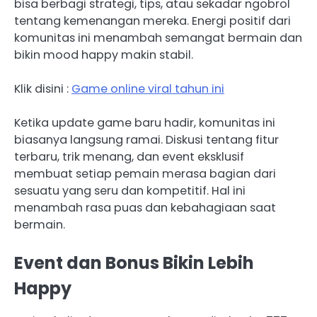
bisa berbagi strategi, tips, atau sekadar ngobrol
tentang kemenangan mereka. Energi positif dari
komunitas ini menambah semangat bermain dan
bikin mood happy makin stabil.
Klik disini :
Game online viral tahun ini
Ketika update game baru hadir, komunitas ini
biasanya langsung ramai. Diskusi tentang fitur
terbaru, trik menang, dan event eksklusif
membuat setiap pemain merasa bagian dari
sesuatu yang seru dan kompetitif. Hal ini
menambah rasa puas dan kebahagiaan saat
bermain.
Event dan Bonus Bikin Lebih
Happy