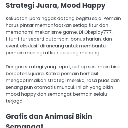
Strategi Juara, Mood Happy
Kekuatan juara nggak datang begitu saja. Pemain
harus pintar memanfaatkan setiap fitur dan
memahami mekanisme game. Di Okeplay777,
fitur-fitur seperti auto-spin, bonus harian, dan
event eksklusif dirancang untuk membantu
pemain meningkatkan peluang menang.
Dengan strategi yang tepat, setiap sesi main bisa
berpotensi juara. Ketika pemain berhasil
mengoptimalkan strategi mereka, rasa puas dan
senang pun otomatis muncul. Inilah yang bikin
mood happy dan semangat bermain selalu
terjaga.
Grafis dan Animasi Bikin
Semangat