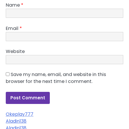
Name
*
Email
*
Website
Save my name, email, and website in this
browser for the next time I comment.
Okeplay777
Aladin138
Aladin138