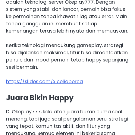
adalah teknologi server Okeplay777. Dengan
sistem yang stabil dan lancar, pemain bisa fokus
ke permainan tanpa khawatir lag atau error. Main
tanpa gangguan ini membuat setiap
kemenangan terasa lebih nyata dan memuaskan.
Ketika teknologi mendukung gameplay, strategi
bisa dijalankan maksimal, fitur bisa dimanfaatkan
penuh, dan mood pemain tetap happy sepanjang
sesi bermain.
https://slides.com/xiceliaberca
Juara Bikin Happy
Di Okeplay777, kekuatan juara bukan cuma soal
menang, tapi juga soal pengalaman seru, strategi
yang tepat, komunitas aktif, dan fitur yang
mendukung. Semua elemen ini bekerja sama