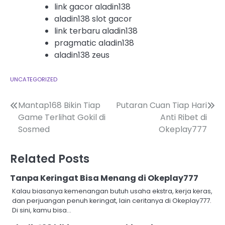
link gacor aladin138
aladin138 slot gacor
link terbaru aladin138
pragmatic aladin138
aladin138 zeus
UNCATEGORIZED
Post
Mantap168 Bikin Tiap
Putaran Cuan Tiap Hari
Game Terlihat Gokil di
Anti Ribet di
navigation
Sosmed
Okeplay777
Related Posts
Tanpa Keringat Bisa Menang di Okeplay777
Kalau biasanya kemenangan butuh usaha ekstra, kerja keras,
dan perjuangan penuh keringat, lain ceritanya di Okeplay777.
Di sini, kamu bisa…