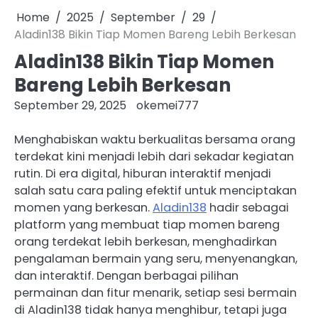
Home
2025
September
29
Aladin138 Bikin Tiap Momen Bareng Lebih Berkesan
Aladin138 Bikin Tiap Momen
Bareng Lebih Berkesan
September 29, 2025
okemei777
Menghabiskan waktu berkualitas bersama orang
terdekat kini menjadi lebih dari sekadar kegiatan
rutin. Di era digital, hiburan interaktif menjadi
salah satu cara paling efektif untuk menciptakan
momen yang berkesan.
Aladin138
hadir sebagai
platform yang membuat tiap momen bareng
orang terdekat lebih berkesan, menghadirkan
pengalaman bermain yang seru, menyenangkan,
dan interaktif. Dengan berbagai pilihan
permainan dan fitur menarik, setiap sesi bermain
di Aladin138 tidak hanya menghibur, tetapi juga