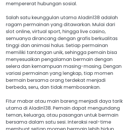
mempererat hubungan sosial.
Salah satu keunggulan utama Aladin138 adalah
ragam permainan yang ditawarkan. Mulai dari
slot online, virtual sport, hingga live casino,
semuanya dirancang dengan grafis berkualitas
tinggi dan animasi halus. Setiap permainan
memiliki tantangan unik, sehingga pemain bisa
menyesuaikan pengalaman bermain dengan
selera dan kemampuan masing-masing. Dengan
variasi permainan yang lengkap, tiap momen
bermain bersama orang terdekat menjadi
berbeda, seru, dan tidak membosankan.
Fitur mabar atau main bareng menjadi daya tarik
utama di Aladin138. Pemain dapat mengundang
teman, keluarga, atau pasangan untuk bermain
bersama dalam satu sesi. Interaksi real-time
membuat setiap momen bermain lebih hidup.