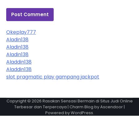
Okeplay777
Aladin138
Aladin138
Aladin138
Aladdin138
Aladdin138
slot pragmatic play gampang jackpot
Copyright © 2026
Rasakan Sensasi Bermain di Situs Judi Online
Terbesar dan Terpercaya
| Charm Blog by
Ascendoor
|
Powered by
WordPress
.