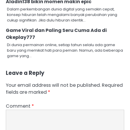
Aladin138 bikin momen makin epic
Dalam perkembangan dunia digital yang semakin cepat,
konsep hiburan telah mengalami banyak perubahan yang
cukup signifikan. Jika dulu hiburan identik…
Game Viral dan Paling Seru Cuma Ada di
Okeplay777
Di dunia permainan online, setiap tahun selalu ada game
baru yang memikat hati para pemain. Namun, ada beberapa
game yang…
Leave a Reply
Your email address will not be published.
Required
fields are marked
*
Comment
*