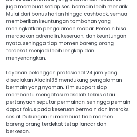
juga membuat setiap sesi bermain lebih menarik.
Mulai dari bonus harian hingga cashback, semua
memberikan keuntungan tambahan yang
meningkatkan pengalaman mabar. Pemain bisa
merasakan adrenalin, keseruan, dan keuntungan
nyata, sehingga tiap momen bareng orang
terdekat menjadi lebih lengkap dan
menyenangkan.
Layanan pelanggan profesional 24 jam yang
disediakan Aladin138 mendukung pengalaman
bermain yang nyaman. Tim support siap
membantu mengatasi masalah teknis atau
pertanyaan seputar permainan, sehingga pemain
dapat fokus pada keseruan bermain dan interaksi
sosial. Dukungan ini membuat tiap momen
bareng orang terdekat tetap lancar dan
berkesan.