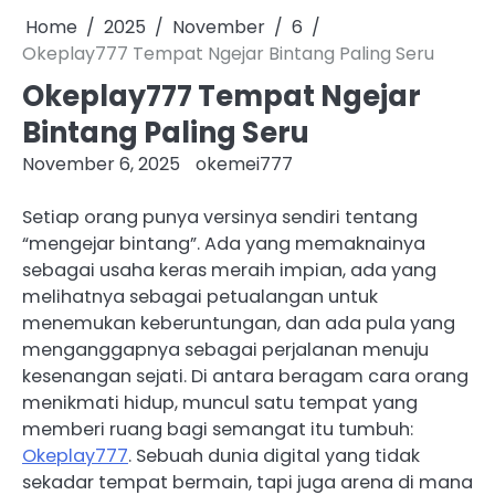
Home
2025
November
6
Okeplay777 Tempat Ngejar Bintang Paling Seru
Okeplay777 Tempat Ngejar
Bintang Paling Seru
November 6, 2025
okemei777
Setiap orang punya versinya sendiri tentang
“mengejar bintang”. Ada yang memaknainya
sebagai usaha keras meraih impian, ada yang
melihatnya sebagai petualangan untuk
menemukan keberuntungan, dan ada pula yang
menganggapnya sebagai perjalanan menuju
kesenangan sejati. Di antara beragam cara orang
menikmati hidup, muncul satu tempat yang
memberi ruang bagi semangat itu tumbuh:
Okeplay777
. Sebuah dunia digital yang tidak
sekadar tempat bermain, tapi juga arena di mana