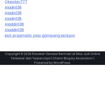
Okeplay777
Aladin138
Aladin138
Aladin138
Aladdin138
Aladdin138
slot pragmatic play gampang jackpot
Copyright © 2026
Rasakan Sensasi Bermain di Situs Judi Online
Terbesar dan Terpercaya
| Charm Blog by
Ascendoor
|
Powered by
WordPress
.