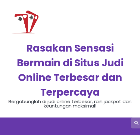
Skip
to
content
Rasakan Sensasi
Bermain di Situs Judi
Online Terbesar dan
Terpercaya
Bergabunglah di judi online terbesar, raih jackpot dan
keuntungan maksimal!