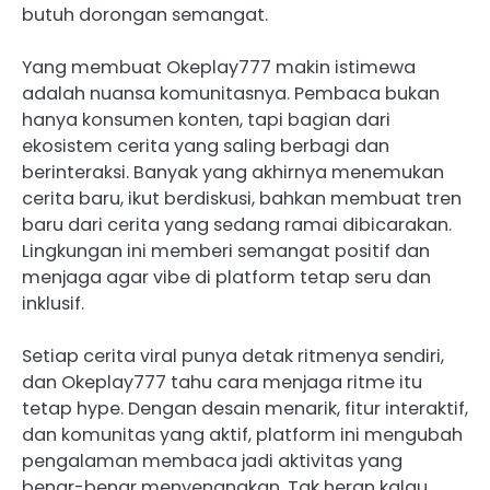
butuh dorongan semangat.
Yang membuat Okeplay777 makin istimewa
adalah nuansa komunitasnya. Pembaca bukan
hanya konsumen konten, tapi bagian dari
ekosistem cerita yang saling berbagi dan
berinteraksi. Banyak yang akhirnya menemukan
cerita baru, ikut berdiskusi, bahkan membuat tren
baru dari cerita yang sedang ramai dibicarakan.
Lingkungan ini memberi semangat positif dan
menjaga agar vibe di platform tetap seru dan
inklusif.
Setiap cerita viral punya detak ritmenya sendiri,
dan Okeplay777 tahu cara menjaga ritme itu
tetap hype. Dengan desain menarik, fitur interaktif,
dan komunitas yang aktif, platform ini mengubah
pengalaman membaca jadi aktivitas yang
benar-benar menyenangkan. Tak heran kalau