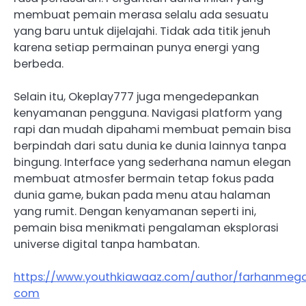
membuat pemain merasa selalu ada sesuatu
yang baru untuk dijelajahi. Tidak ada titik jenuh
karena setiap permainan punya energi yang
berbeda.
Selain itu, Okeplay777 juga mengedepankan
kenyamanan pengguna. Navigasi platform yang
rapi dan mudah dipahami membuat pemain bisa
berpindah dari satu dunia ke dunia lainnya tanpa
bingung. Interface yang sederhana namun elegan
membuat atmosfer bermain tetap fokus pada
dunia game, bukan pada menu atau halaman
yang rumit. Dengan kenyamanan seperti ini,
pemain bisa menikmati pengalaman eksplorasi
universe digital tanpa hambatan.
https://www.youthkiawaaz.com/author/farhanmeg
com