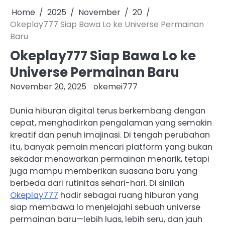
Home
2025
November
20
Okeplay777 Siap Bawa Lo ke Universe Permainan
Baru
Okeplay777 Siap Bawa Lo ke
Universe Permainan Baru
November 20, 2025
okemei777
Dunia hiburan digital terus berkembang dengan
cepat, menghadirkan pengalaman yang semakin
kreatif dan penuh imajinasi. Di tengah perubahan
itu, banyak pemain mencari platform yang bukan
sekadar menawarkan permainan menarik, tetapi
juga mampu memberikan suasana baru yang
berbeda dari rutinitas sehari-hari. Di sinilah
Okeplay777
hadir sebagai ruang hiburan yang
siap membawa lo menjelajahi sebuah universe
permainan baru—lebih luas, lebih seru, dan jauh