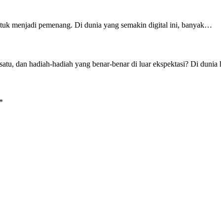
untuk menjadi pemenang. Di dunia yang semakin digital ini, banyak…
atu, dan hadiah-hadiah yang benar-benar di luar ekspektasi? Di dunia
*