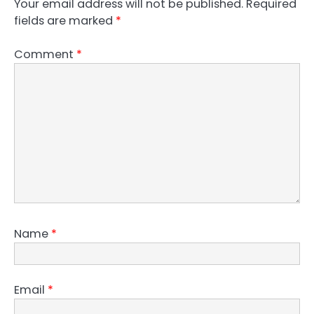
Your email address will not be published.
Required
fields are marked
*
Comment
*
Name
*
Email
*