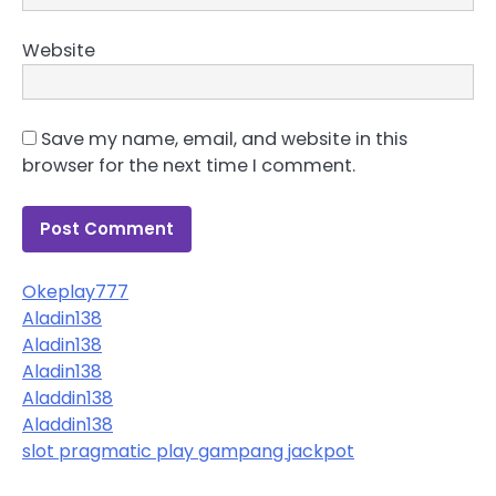
Website
Save my name, email, and website in this
browser for the next time I comment.
Okeplay777
Aladin138
Aladin138
Aladin138
Aladdin138
Aladdin138
slot pragmatic play gampang jackpot