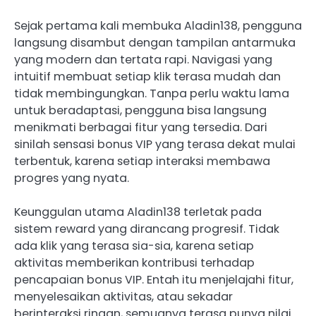
Sejak pertama kali membuka Aladin138, pengguna
langsung disambut dengan tampilan antarmuka
yang modern dan tertata rapi. Navigasi yang
intuitif membuat setiap klik terasa mudah dan
tidak membingungkan. Tanpa perlu waktu lama
untuk beradaptasi, pengguna bisa langsung
menikmati berbagai fitur yang tersedia. Dari
sinilah sensasi bonus VIP yang terasa dekat mulai
terbentuk, karena setiap interaksi membawa
progres yang nyata.
Keunggulan utama Aladin138 terletak pada
sistem reward yang dirancang progresif. Tidak
ada klik yang terasa sia-sia, karena setiap
aktivitas memberikan kontribusi terhadap
pencapaian bonus VIP. Entah itu menjelajahi fitur,
menyelesaikan aktivitas, atau sekadar
berinteraksi ringan, semuanya terasa punya nilai.