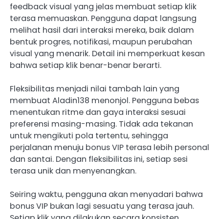
feedback visual yang jelas membuat setiap klik
terasa memuaskan. Pengguna dapat langsung
melihat hasil dari interaksi mereka, baik dalam
bentuk progres, notifikasi, maupun perubahan
visual yang menarik. Detail ini memperkuat kesan
bahwa setiap klik benar-benar berarti.
Fleksibilitas menjadi nilai tambah lain yang
membuat Aladin138 menonjol. Pengguna bebas
menentukan ritme dan gaya interaksi sesuai
preferensi masing-masing. Tidak ada tekanan
untuk mengikuti pola tertentu, sehingga
perjalanan menuju bonus VIP terasa lebih personal
dan santai. Dengan fleksibilitas ini, setiap sesi
terasa unik dan menyenangkan.
Seiring waktu, pengguna akan menyadari bahwa
bonus VIP bukan lagi sesuatu yang terasa jauh.
Setiap klik yang dilakukan secara konsisten