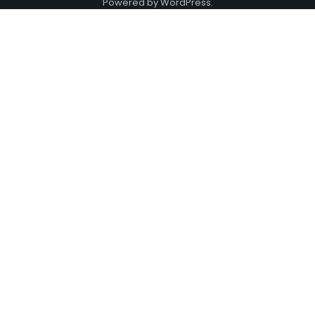
Powered by
WordPress
.