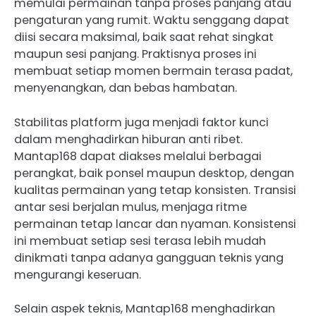
memulai permainan tanpa proses panjang atau
pengaturan yang rumit. Waktu senggang dapat
diisi secara maksimal, baik saat rehat singkat
maupun sesi panjang. Praktisnya proses ini
membuat setiap momen bermain terasa padat,
menyenangkan, dan bebas hambatan.
Stabilitas platform juga menjadi faktor kunci
dalam menghadirkan hiburan anti ribet.
Mantap168 dapat diakses melalui berbagai
perangkat, baik ponsel maupun desktop, dengan
kualitas permainan yang tetap konsisten. Transisi
antar sesi berjalan mulus, menjaga ritme
permainan tetap lancar dan nyaman. Konsistensi
ini membuat setiap sesi terasa lebih mudah
dinikmati tanpa adanya gangguan teknis yang
mengurangi keseruan.
Selain aspek teknis, Mantap168 menghadirkan