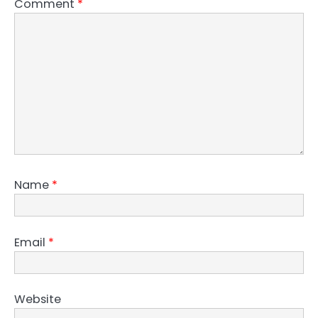
Comment
*
Name
*
Email
*
Website