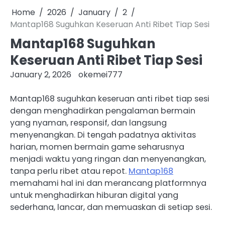
Home
2026
January
2
Mantap168 Suguhkan Keseruan Anti Ribet Tiap Sesi
Mantap168 Suguhkan
Keseruan Anti Ribet Tiap Sesi
January 2, 2026
okemei777
Mantap168 suguhkan keseruan anti ribet tiap sesi
dengan menghadirkan pengalaman bermain
yang nyaman, responsif, dan langsung
menyenangkan. Di tengah padatnya aktivitas
harian, momen bermain game seharusnya
menjadi waktu yang ringan dan menyenangkan,
tanpa perlu ribet atau repot.
Mantap168
memahami hal ini dan merancang platformnya
untuk menghadirkan hiburan digital yang
sederhana, lancar, dan memuaskan di setiap sesi.