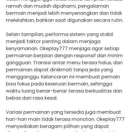
ramah dan mudah dipahami, pengalaman
bermain menjadi lebih menyenangkan dan tidak
melelahkan, bahkan saat digunakan secara rutin.
Selain tampilan, performa sistem yang stabil
menjadi faktor penting dalam menjaga
kenyamanan. Okeplay777 menjaga agar setiap
permainan berjalan dengan responsif dan minim
gangguan. Transisi antar menu terasa halus, dan
permainan dapat dinikmati tanpa jeda yang
mengganggu. Kelancaran ini membuat pemain
bisa fokus pada keseruan bermain, sehingga
waktu luang benar-benar terasa berkualitas dan
bebas dari rasa kesal.
Variasi permainan yang tersedia juga membuat
hari-hari main tidak terasa monoton. Okeplay777
menyediakan beragam pilihan yang dapat