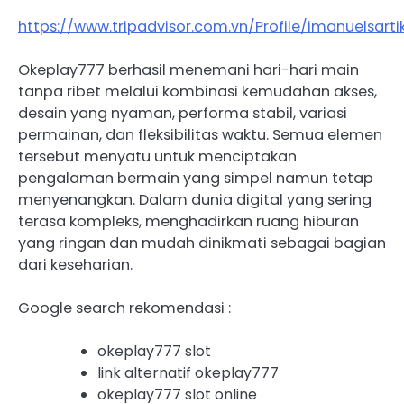
https://www.tripadvisor.com.vn/Profile/imanuelsarti
Okeplay777 berhasil menemani hari-hari main
tanpa ribet melalui kombinasi kemudahan akses,
desain yang nyaman, performa stabil, variasi
permainan, dan fleksibilitas waktu. Semua elemen
tersebut menyatu untuk menciptakan
pengalaman bermain yang simpel namun tetap
menyenangkan. Dalam dunia digital yang sering
terasa kompleks, menghadirkan ruang hiburan
yang ringan dan mudah dinikmati sebagai bagian
dari keseharian.
Google search rekomendasi :
okeplay777 slot
link alternatif okeplay777
okeplay777 slot online