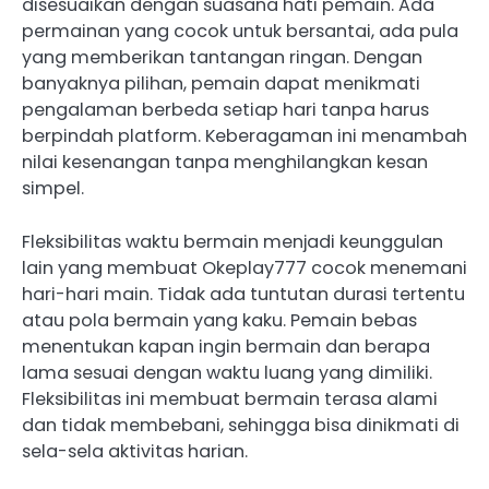
disesuaikan dengan suasana hati pemain. Ada
permainan yang cocok untuk bersantai, ada pula
yang memberikan tantangan ringan. Dengan
banyaknya pilihan, pemain dapat menikmati
pengalaman berbeda setiap hari tanpa harus
berpindah platform. Keberagaman ini menambah
nilai kesenangan tanpa menghilangkan kesan
simpel.
Fleksibilitas waktu bermain menjadi keunggulan
lain yang membuat Okeplay777 cocok menemani
hari-hari main. Tidak ada tuntutan durasi tertentu
atau pola bermain yang kaku. Pemain bebas
menentukan kapan ingin bermain dan berapa
lama sesuai dengan waktu luang yang dimiliki.
Fleksibilitas ini membuat bermain terasa alami
dan tidak membebani, sehingga bisa dinikmati di
sela-sela aktivitas harian.