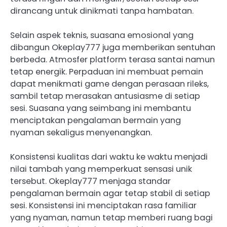
dirancang untuk dinikmati tanpa hambatan.
Selain aspek teknis, suasana emosional yang
dibangun Okeplay777 juga memberikan sentuhan
berbeda. Atmosfer platform terasa santai namun
tetap energik. Perpaduan ini membuat pemain
dapat menikmati game dengan perasaan rileks,
sambil tetap merasakan antusiasme di setiap
sesi. Suasana yang seimbang ini membantu
menciptakan pengalaman bermain yang
nyaman sekaligus menyenangkan.
Konsistensi kualitas dari waktu ke waktu menjadi
nilai tambah yang memperkuat sensasi unik
tersebut. Okeplay777 menjaga standar
pengalaman bermain agar tetap stabil di setiap
sesi. Konsistensi ini menciptakan rasa familiar
yang nyaman, namun tetap memberi ruang bagi