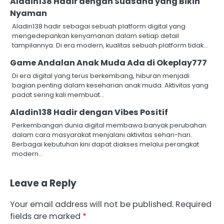
Aladin138 Hadir dengan Suasana yang Bikin
Nyaman
Aladin138 hadir sebagai sebuah platform digital yang
mengedepankan kenyamanan dalam setiap detail
tampilannya. Di era modern, kualitas sebuah platform tidak…
Game Andalan Anak Muda Ada di Okeplay777
Di era digital yang terus berkembang, hiburan menjadi
bagian penting dalam keseharian anak muda. Aktivitas yang
padat sering kali membuat…
Aladin138 Hadir dengan Vibes Positif
Perkembangan dunia digital membawa banyak perubahan
dalam cara masyarakat menjalani aktivitas sehari-hari.
Berbagai kebutuhan kini dapat diakses melalui perangkat
modern…
Leave a Reply
Your email address will not be published.
Required
fields are marked
*