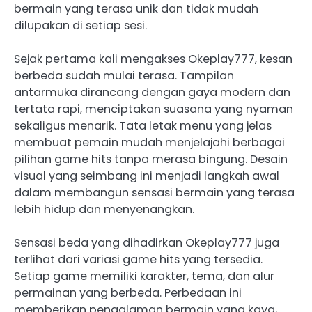
bermain yang terasa unik dan tidak mudah
dilupakan di setiap sesi.
Sejak pertama kali mengakses Okeplay777, kesan
berbeda sudah mulai terasa. Tampilan
antarmuka dirancang dengan gaya modern dan
tertata rapi, menciptakan suasana yang nyaman
sekaligus menarik. Tata letak menu yang jelas
membuat pemain mudah menjelajahi berbagai
pilihan game hits tanpa merasa bingung. Desain
visual yang seimbang ini menjadi langkah awal
dalam membangun sensasi bermain yang terasa
lebih hidup dan menyenangkan.
Sensasi beda yang dihadirkan Okeplay777 juga
terlihat dari variasi game hits yang tersedia.
Setiap game memiliki karakter, tema, dan alur
permainan yang berbeda. Perbedaan ini
memberikan pengalaman bermain yang kaya,