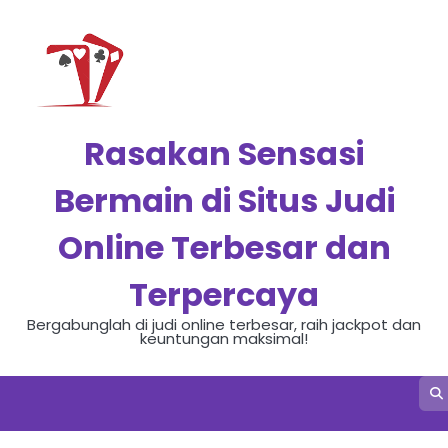
Skip
to
content
Rasakan Sensasi
Bermain di Situs Judi
Online Terbesar dan
Terpercaya
Bergabunglah di judi online terbesar, raih jackpot dan
keuntungan maksimal!