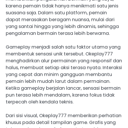
karena pemain tidak hanya menikmati satu jenis
suasana saja. Dalam satu platform, pemain
dapat merasakan beragam nuansa, mulai dari
yang santai hingga yang lebih dinamis, sehingga
pengalaman bermain terasa lebih berwarna.
Gameplay menjadi salah satu faktor utama yang
membentuk sensasi unik tersebut. Okeplay777
menghadirkan alur permainan yang responsif dan
halus, membuat setiap aksi terasa nyata. Interaksi
yang cepat dan minim gangguan membantu
pemain lebih mudah larut dalam permainan.
Ketika gameplay berjalan lancar, sensasi bermain
pun terasa lebih mendalam, karena fokus tidak
terpecah oleh kendala teknis.
Dari sisi visual, Okeplay777 memberikan perhatian
khusus pada detail tampilan game. Grafis yang