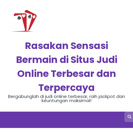
Skip
to
content
Rasakan Sensasi
Bermain di Situs Judi
Online Terbesar dan
Terpercaya
Bergabunglah di judi online terbesar, raih jackpot dan
keuntungan maksimal!