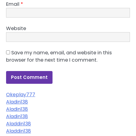
Email
*
Website
Save my name, email, and website in this
browser for the next time I comment.
Okeplay777
Aladin138
Aladin138
Aladin138
Aladdin138
Aladdin138