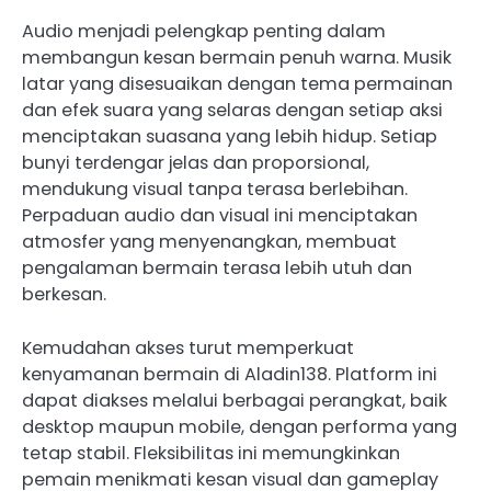
Audio menjadi pelengkap penting dalam
membangun kesan bermain penuh warna. Musik
latar yang disesuaikan dengan tema permainan
dan efek suara yang selaras dengan setiap aksi
menciptakan suasana yang lebih hidup. Setiap
bunyi terdengar jelas dan proporsional,
mendukung visual tanpa terasa berlebihan.
Perpaduan audio dan visual ini menciptakan
atmosfer yang menyenangkan, membuat
pengalaman bermain terasa lebih utuh dan
berkesan.
Kemudahan akses turut memperkuat
kenyamanan bermain di Aladin138. Platform ini
dapat diakses melalui berbagai perangkat, baik
desktop maupun mobile, dengan performa yang
tetap stabil. Fleksibilitas ini memungkinkan
pemain menikmati kesan visual dan gameplay