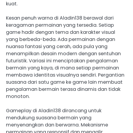
kuat.
Kesan penuh warna di Aladin138 berawal dari
keragaman permainan yang tersedia. Setiap
game hadir dengan tema dan karakter visual
yang berbeda-beda. Ada permainan dengan
nuansa fantasi yang cerah, ada pula yang
menampilkan desain modern dengan sentuhan
futuristik. Variasi ini menciptakan pengalaman
bermain yang kaya, di mana setiap permainan
membawa identitas visualnya sendiri. Pergantian
suasana dari satu game ke game lain membuat
pengalaman bermain terasa dinamis dan tidak
monoton.
Gameplay di Aladin138 dirancang untuk
mendukung suasana bermain yang
menyenangkan dan berwarna. Mekanisme
permainan yang responsif dan mengalir