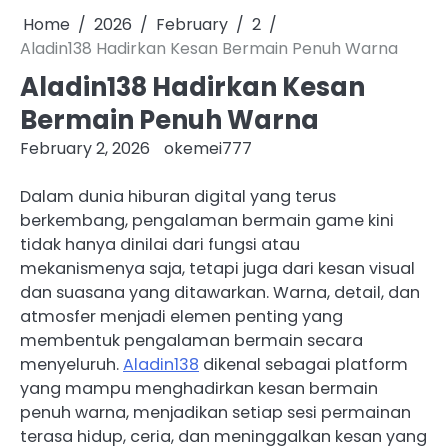
Home
2026
February
2
Aladin138 Hadirkan Kesan Bermain Penuh Warna
Aladin138 Hadirkan Kesan
Bermain Penuh Warna
February 2, 2026
okemei777
Dalam dunia hiburan digital yang terus
berkembang, pengalaman bermain game kini
tidak hanya dinilai dari fungsi atau
mekanismenya saja, tetapi juga dari kesan visual
dan suasana yang ditawarkan. Warna, detail, dan
atmosfer menjadi elemen penting yang
membentuk pengalaman bermain secara
menyeluruh.
Aladin138
dikenal sebagai platform
yang mampu menghadirkan kesan bermain
penuh warna, menjadikan setiap sesi permainan
terasa hidup, ceria, dan meninggalkan kesan yang