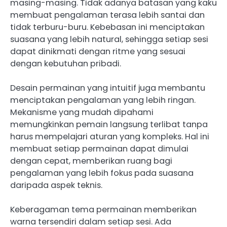
masing-masing. Tidak adanya batasan yang kaku
membuat pengalaman terasa lebih santai dan
tidak terburu-buru. Kebebasan ini menciptakan
suasana yang lebih natural, sehingga setiap sesi
dapat dinikmati dengan ritme yang sesuai
dengan kebutuhan pribadi.
Desain permainan yang intuitif juga membantu
menciptakan pengalaman yang lebih ringan.
Mekanisme yang mudah dipahami
memungkinkan pemain langsung terlibat tanpa
harus mempelajari aturan yang kompleks. Hal ini
membuat setiap permainan dapat dimulai
dengan cepat, memberikan ruang bagi
pengalaman yang lebih fokus pada suasana
daripada aspek teknis.
Keberagaman tema permainan memberikan
warna tersendiri dalam setiap sesi. Ada