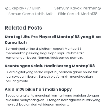
Post
Okeplay777 Bikin
Senyum Kayak Permen
Semua Game Lebih Asik
Bikin Seru di Aladin138
navigation
Related Posts
Strategi Jitu Pro Player di Mantap168 yang Bisa
Kamu Ikuti
Bermain judi online di platform seperti Mantap168
memberikan peluang bagi siapa saja untuk meraih
kemenangan besar. Namun, tidak semua pemain…
Keuntungan Selalu Hadir Bareng Mantap168
Di era digital yang serba cepat ini, bermain game online tak
lagi sekadar hiburan. Banyak platform kini menghadirkan
peluang nyata…
Aladin138 bikin hari makin happy
Setiap orang tentu menginginkan hari yang berjalan dengan
suasana menyenangkan. Di tengah berbagai kesibukan yang
menjadi bagian dari kehidupan modern,…