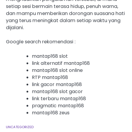
setiap sesi bermain terasa hidup, penuh warna,
dan mampu memberikan dorongan suasana hati
yang terus meningkat dalam setiap waktu yang
dijalani.
Google search rekomendasi :
mantap168 slot
link alternatif mantap168
mantap168 slot online
RTP mantap168
link gacor mantap168
mantap168 slot gacor
link terbaru mantap168
pragmatic mantap168
mantap168 zeus
UNCATEGORIZED