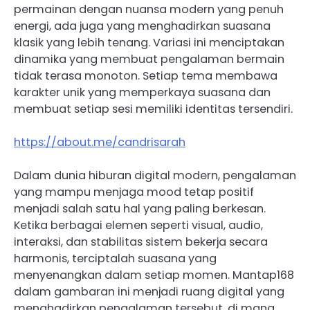
permainan dengan nuansa modern yang penuh
energi, ada juga yang menghadirkan suasana
klasik yang lebih tenang. Variasi ini menciptakan
dinamika yang membuat pengalaman bermain
tidak terasa monoton. Setiap tema membawa
karakter unik yang memperkaya suasana dan
membuat setiap sesi memiliki identitas tersendiri.
https://about.me/candrisarah
Dalam dunia hiburan digital modern, pengalaman
yang mampu menjaga mood tetap positif
menjadi salah satu hal yang paling berkesan.
Ketika berbagai elemen seperti visual, audio,
interaksi, dan stabilitas sistem bekerja secara
harmonis, terciptalah suasana yang
menyenangkan dalam setiap momen. Mantap168
dalam gambaran ini menjadi ruang digital yang
menghadirkan pengalaman tersebut, di mana