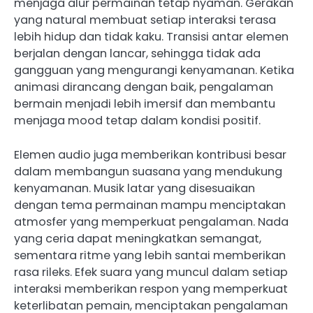
menjaga alur permainan tetap nyaman. Gerakan
yang natural membuat setiap interaksi terasa
lebih hidup dan tidak kaku. Transisi antar elemen
berjalan dengan lancar, sehingga tidak ada
gangguan yang mengurangi kenyamanan. Ketika
animasi dirancang dengan baik, pengalaman
bermain menjadi lebih imersif dan membantu
menjaga mood tetap dalam kondisi positif.
Elemen audio juga memberikan kontribusi besar
dalam membangun suasana yang mendukung
kenyamanan. Musik latar yang disesuaikan
dengan tema permainan mampu menciptakan
atmosfer yang memperkuat pengalaman. Nada
yang ceria dapat meningkatkan semangat,
sementara ritme yang lebih santai memberikan
rasa rileks. Efek suara yang muncul dalam setiap
interaksi memberikan respon yang memperkuat
keterlibatan pemain, menciptakan pengalaman