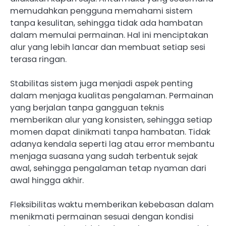
memudahkan pengguna memahami sistem
tanpa kesulitan, sehingga tidak ada hambatan
dalam memulai permainan. Hal ini menciptakan
alur yang lebih lancar dan membuat setiap sesi
terasa ringan.
Stabilitas sistem juga menjadi aspek penting
dalam menjaga kualitas pengalaman. Permainan
yang berjalan tanpa gangguan teknis
memberikan alur yang konsisten, sehingga setiap
momen dapat dinikmati tanpa hambatan. Tidak
adanya kendala seperti lag atau error membantu
menjaga suasana yang sudah terbentuk sejak
awal, sehingga pengalaman tetap nyaman dari
awal hingga akhir.
Fleksibilitas waktu memberikan kebebasan dalam
menikmati permainan sesuai dengan kondisi