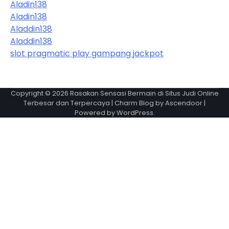
Aladin138
Aladin138
Aladdin138
Aladdin138
slot pragmatic play gampang jackpot
Copyright © 2026
Rasakan Sensasi Bermain di Situs Judi Online
Terbesar dan Terpercaya
| Charm Blog by
Ascendoor
|
Powered by
WordPress
.