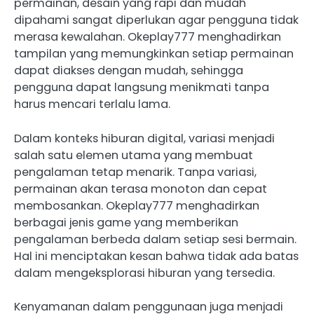
permainan, desain yang rapi dan mudah
dipahami sangat diperlukan agar pengguna tidak
merasa kewalahan. Okeplay777 menghadirkan
tampilan yang memungkinkan setiap permainan
dapat diakses dengan mudah, sehingga
pengguna dapat langsung menikmati tanpa
harus mencari terlalu lama.
Dalam konteks hiburan digital, variasi menjadi
salah satu elemen utama yang membuat
pengalaman tetap menarik. Tanpa variasi,
permainan akan terasa monoton dan cepat
membosankan. Okeplay777 menghadirkan
berbagai jenis game yang memberikan
pengalaman berbeda dalam setiap sesi bermain.
Hal ini menciptakan kesan bahwa tidak ada batas
dalam mengeksplorasi hiburan yang tersedia.
Kenyamanan dalam penggunaan juga menjadi