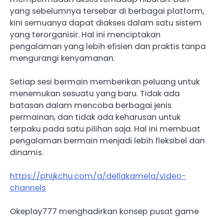
yang sebelumnya tersebar di berbagai platform,
kini semuanya dapat diakses dalam satu sistem
yang terorganisir. Hal ini menciptakan
pengalaman yang lebih efisien dan praktis tanpa
mengurangi kenyamanan.
Setiap sesi bermain memberikan peluang untuk
menemukan sesuatu yang baru. Tidak ada
batasan dalam mencoba berbagai jenis
permainan, dan tidak ada keharusan untuk
terpaku pada satu pilihan saja. Hal ini membuat
pengalaman bermain menjadi lebih fleksibel dan
dinamis.
https://phijkchu.com/a/dellakamela/video-
channels
Okeplay777 menghadirkan konsep pusat game