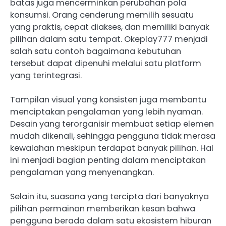
batas juga mencerminkan perubahan pola
konsumsi. Orang cenderung memilih sesuatu
yang praktis, cepat diakses, dan memiliki banyak
pilihan dalam satu tempat. Okeplay777 menjadi
salah satu contoh bagaimana kebutuhan
tersebut dapat dipenuhi melalui satu platform
yang terintegrasi.
Tampilan visual yang konsisten juga membantu
menciptakan pengalaman yang lebih nyaman.
Desain yang terorganisir membuat setiap elemen
mudah dikenali, sehingga pengguna tidak merasa
kewalahan meskipun terdapat banyak pilihan. Hal
ini menjadi bagian penting dalam menciptakan
pengalaman yang menyenangkan.
Selain itu, suasana yang tercipta dari banyaknya
pilihan permainan memberikan kesan bahwa
pengguna berada dalam satu ekosistem hiburan