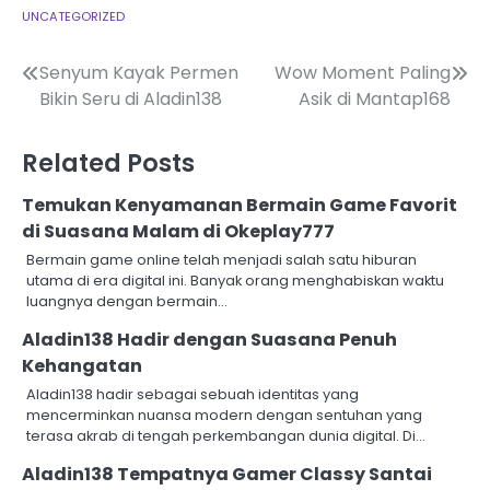
UNCATEGORIZED
Post
Senyum Kayak Permen
Wow Moment Paling
Bikin Seru di Aladin138
Asik di Mantap168
navigation
Related Posts
Temukan Kenyamanan Bermain Game Favorit
di Suasana Malam di Okeplay777
Bermain game online telah menjadi salah satu hiburan
utama di era digital ini. Banyak orang menghabiskan waktu
luangnya dengan bermain…
Aladin138 Hadir dengan Suasana Penuh
Kehangatan
Aladin138 hadir sebagai sebuah identitas yang
mencerminkan nuansa modern dengan sentuhan yang
terasa akrab di tengah perkembangan dunia digital. Di…
Aladin138 Tempatnya Gamer Classy Santai