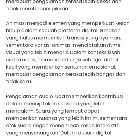
membuat pengalaman terasa lebih dekat dan
tidak membebani pikiran.
Animasi menjadi elemen yang memperkuat kesan
hidup dalam sebuah platform digital. Gerakan
yang halus memberikan transisi yang nyaman,
sementara variasi animasi menciptakan ritme
visual yang lebih menarik. Dalam konteks kisah
cinta manis, animasi berfungsi sebagai detail
kecil yang memberikan sentuhan emosional,
membuat pengalaman terasa lebih hangat dan
tidak kaku.
Pengalaman audio juga memberikan kontribusi
dalam menciptakan suasana yang lebih
mendalam. Suara yang lembut dapat
memberikan nuansa yang lebih intim, sementara
efek suara ringan menambah kesan interaktif
yang menyenangkan. Dalam desain digital