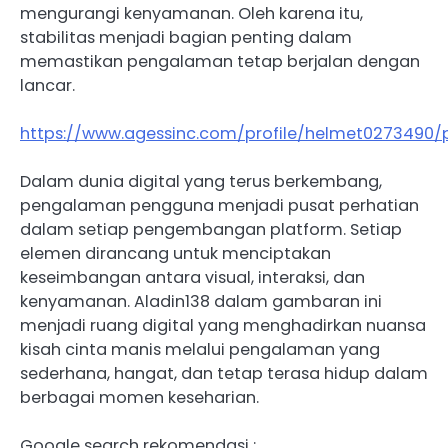
mengurangi kenyamanan. Oleh karena itu,
stabilitas menjadi bagian penting dalam
memastikan pengalaman tetap berjalan dengan
lancar.
https://www.agessinc.com/profile/helmet0273490/p
Dalam dunia digital yang terus berkembang,
pengalaman pengguna menjadi pusat perhatian
dalam setiap pengembangan platform. Setiap
elemen dirancang untuk menciptakan
keseimbangan antara visual, interaksi, dan
kenyamanan. Aladin138 dalam gambaran ini
menjadi ruang digital yang menghadirkan nuansa
kisah cinta manis melalui pengalaman yang
sederhana, hangat, dan tetap terasa hidup dalam
berbagai momen keseharian.
Google search rekomendasi :