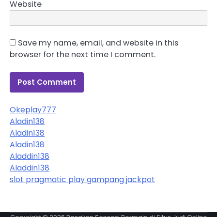
Website
Save my name, email, and website in this
browser for the next time I comment.
Okeplay777
Aladin138
Aladin138
Aladin138
Aladdin138
Aladdin138
slot pragmatic play gampang jackpot