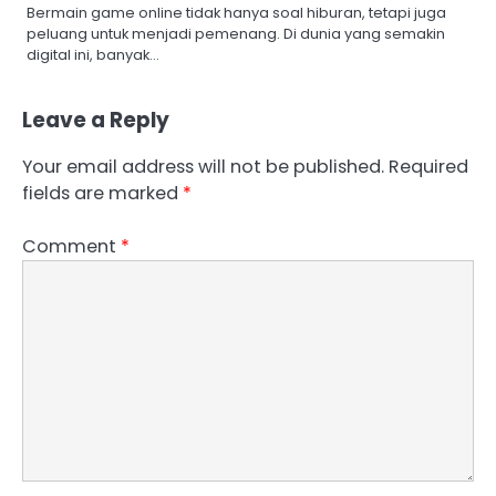
Bermain game online tidak hanya soal hiburan, tetapi juga
peluang untuk menjadi pemenang. Di dunia yang semakin
digital ini, banyak…
Leave a Reply
Your email address will not be published.
Required
fields are marked
*
Comment
*