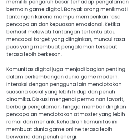
memiliki pengaruh besar terhadap pengalaman
bermain game digital. Banyak orang menikmati
tantangan karena mampu memberikan rasa
pencapaian dan kepuasan emosional. Ketika
berhasil melewati tantangan tertentu atau
mencapai target yang diinginkan, muncul rasa
puas yang membuat pengalaman tersebut
terasa lebih berkesan.
Komunitas digital juga menjadi bagian penting
dalam perkembangan dunia game modern.
Interaksi dengan pengguna lain menciptakan
suasana sosial yang lebih hidup dan penuh
dinamika. Diskusi mengenai permainan favorit,
berbagi pengalaman, hingga membandingkan
pencapaian menciptakan atmosfer yang lebih
ramai dan menarik. Kehadiran komunitas ini
membuat dunia game online terasa lebih
berwarna dan penuh energi.