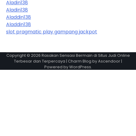
Aladin138
Aladin138
Aladdin138
Aladdin138
slot pragmatic play gampang jackpot
Copyright © 2026
Rasakan Sensasi Bermain di Situs Judi Online
Terbesar dan Terpercaya
| Charm Blog by
Ascendoor
|
Powered by
WordPress
.