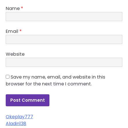
Name
*
Email
*
Website
Save my name, email, and website in this
browser for the next time I comment.
Okeplay777
Aladin138