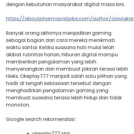
dengan kebutuhan masyarakat digital masa kini.
https://aboutpharmacistjobs.com/author/olaviakar
Banyak orang akhirnya menjadikan gaming
sebagai bagian dari cara mereka menikmati
waktu santai. Ketika suasana hati mulai lelah
akibat rutinitas harian, hiburan digital mampu
memberikan pengalaman yang lebih
menyenangkan dan membuat pikiran terasa lebih
rileks. Okeplay777 menjadi salah satu pilihan yang
hadir di tengah kebiasaan tersebut dengan
menghadirkan pengalaman gaming yang
membuat suasana terasa lebih hidup dan tidak
monoton.
Google search rekomendasi :
okeplay777 slot