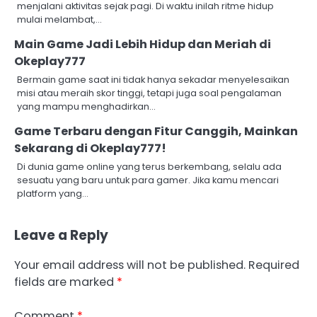
menjalani aktivitas sejak pagi. Di waktu inilah ritme hidup
mulai melambat,…
Main Game Jadi Lebih Hidup dan Meriah di
Okeplay777
Bermain game saat ini tidak hanya sekadar menyelesaikan
misi atau meraih skor tinggi, tetapi juga soal pengalaman
yang mampu menghadirkan…
Game Terbaru dengan Fitur Canggih, Mainkan
Sekarang di Okeplay777!
Di dunia game online yang terus berkembang, selalu ada
sesuatu yang baru untuk para gamer. Jika kamu mencari
platform yang…
Leave a Reply
Your email address will not be published.
Required
fields are marked
*
Comment
*