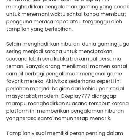
menghadirkan pengalaman gaming yang cocok
untuk menemani waktu santai tanpa membuat
pengguna merasa repot atau terganggu oleh
tampilan yang berlebihan.
Selain menghadirkan hiburan, dunia gaming juga
sering menjadi sarana untuk menciptakan
suasana lebih seru ketika berkumpul bersama
teman. Banyak orang menikmati momen santai
sambil berbagi pengalaman mengenai game
favorit mereka. Aktivitas sederhana seperti ini
perlahan menjadi bagian dari kehidupan sosial
masyarakat modern. Okeplay777 dianggap
mampu menghadirkan suasana tersebut karena
platform ini memberikan pengalaman hiburan
yang terasa santai namun tetap menarik.
Tampilan visual memiliki peran penting dalam