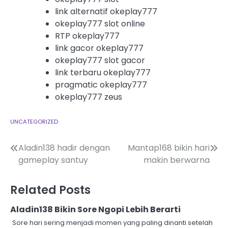
link alternatif okeplay777
okeplay777 slot online
RTP okeplay777
link gacor okeplay777
okeplay777 slot gacor
link terbaru okeplay777
pragmatic okeplay777
okeplay777 zeus
UNCATEGORIZED
Post
Aladin138 hadir dengan
Mantap168 bikin hari
gameplay santuy
makin berwarna
navigation
Related Posts
Aladin138 Bikin Sore Ngopi Lebih Berarti
Sore hari sering menjadi momen yang paling dinanti setelah