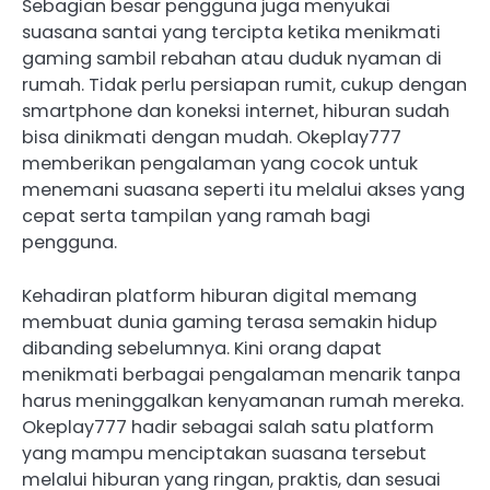
Sebagian besar pengguna juga menyukai
suasana santai yang tercipta ketika menikmati
gaming sambil rebahan atau duduk nyaman di
rumah. Tidak perlu persiapan rumit, cukup dengan
smartphone dan koneksi internet, hiburan sudah
bisa dinikmati dengan mudah. Okeplay777
memberikan pengalaman yang cocok untuk
menemani suasana seperti itu melalui akses yang
cepat serta tampilan yang ramah bagi
pengguna.
Kehadiran platform hiburan digital memang
membuat dunia gaming terasa semakin hidup
dibanding sebelumnya. Kini orang dapat
menikmati berbagai pengalaman menarik tanpa
harus meninggalkan kenyamanan rumah mereka.
Okeplay777 hadir sebagai salah satu platform
yang mampu menciptakan suasana tersebut
melalui hiburan yang ringan, praktis, dan sesuai