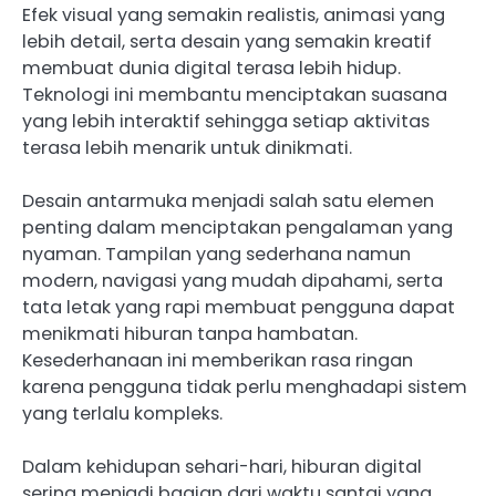
Efek visual yang semakin realistis, animasi yang
lebih detail, serta desain yang semakin kreatif
membuat dunia digital terasa lebih hidup.
Teknologi ini membantu menciptakan suasana
yang lebih interaktif sehingga setiap aktivitas
terasa lebih menarik untuk dinikmati.
Desain antarmuka menjadi salah satu elemen
penting dalam menciptakan pengalaman yang
nyaman. Tampilan yang sederhana namun
modern, navigasi yang mudah dipahami, serta
tata letak yang rapi membuat pengguna dapat
menikmati hiburan tanpa hambatan.
Kesederhanaan ini memberikan rasa ringan
karena pengguna tidak perlu menghadapi sistem
yang terlalu kompleks.
Dalam kehidupan sehari-hari, hiburan digital
sering menjadi bagian dari waktu santai yang