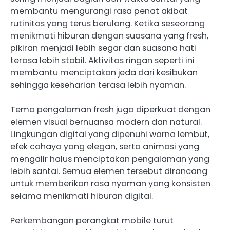
membantu mengurangi rasa penat akibat
rutinitas yang terus berulang. Ketika seseorang
menikmati hiburan dengan suasana yang fresh,
pikiran menjadi lebih segar dan suasana hati
terasa lebih stabil. Aktivitas ringan seperti ini
membantu menciptakan jeda dari kesibukan
sehingga keseharian terasa lebih nyaman.
Tema pengalaman fresh juga diperkuat dengan
elemen visual bernuansa modern dan natural.
Lingkungan digital yang dipenuhi warna lembut,
efek cahaya yang elegan, serta animasi yang
mengalir halus menciptakan pengalaman yang
lebih santai. Semua elemen tersebut dirancang
untuk memberikan rasa nyaman yang konsisten
selama menikmati hiburan digital.
Perkembangan perangkat mobile turut