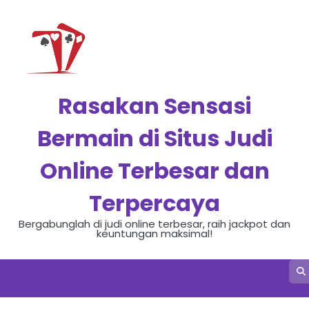
Skip
to
content
Rasakan Sensasi
Bermain di Situs Judi
Online Terbesar dan
Terpercaya
Bergabunglah di judi online terbesar, raih jackpot dan
keuntungan maksimal!