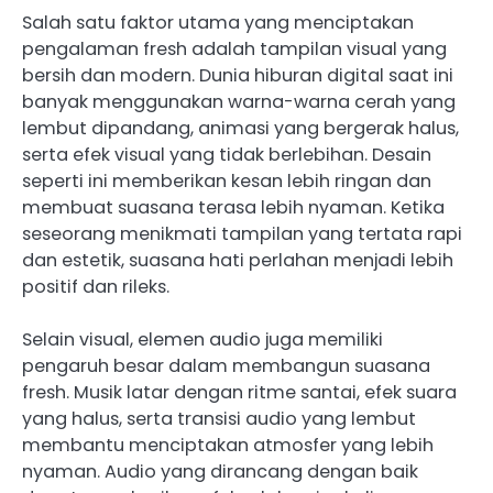
Salah satu faktor utama yang menciptakan
pengalaman fresh adalah tampilan visual yang
bersih dan modern. Dunia hiburan digital saat ini
banyak menggunakan warna-warna cerah yang
lembut dipandang, animasi yang bergerak halus,
serta efek visual yang tidak berlebihan. Desain
seperti ini memberikan kesan lebih ringan dan
membuat suasana terasa lebih nyaman. Ketika
seseorang menikmati tampilan yang tertata rapi
dan estetik, suasana hati perlahan menjadi lebih
positif dan rileks.
Selain visual, elemen audio juga memiliki
pengaruh besar dalam membangun suasana
fresh. Musik latar dengan ritme santai, efek suara
yang halus, serta transisi audio yang lembut
membantu menciptakan atmosfer yang lebih
nyaman. Audio yang dirancang dengan baik