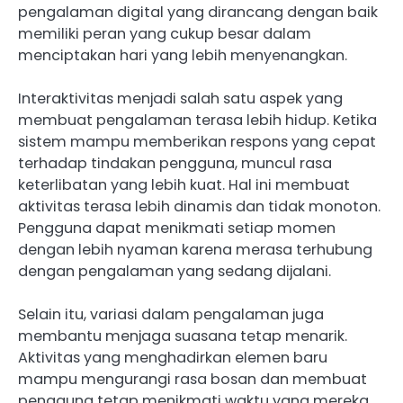
pengalaman digital yang dirancang dengan baik
memiliki peran yang cukup besar dalam
menciptakan hari yang lebih menyenangkan.
Interaktivitas menjadi salah satu aspek yang
membuat pengalaman terasa lebih hidup. Ketika
sistem mampu memberikan respons yang cepat
terhadap tindakan pengguna, muncul rasa
keterlibatan yang lebih kuat. Hal ini membuat
aktivitas terasa lebih dinamis dan tidak monoton.
Pengguna dapat menikmati setiap momen
dengan lebih nyaman karena merasa terhubung
dengan pengalaman yang sedang dijalani.
Selain itu, variasi dalam pengalaman juga
membantu menjaga suasana tetap menarik.
Aktivitas yang menghadirkan elemen baru
mampu mengurangi rasa bosan dan membuat
pengguna tetap menikmati waktu yang mereka