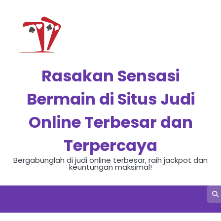
Skip
to
content
Rasakan Sensasi
Bermain di Situs Judi
Online Terbesar dan
Terpercaya
Bergabunglah di judi online terbesar, raih jackpot dan
keuntungan maksimal!