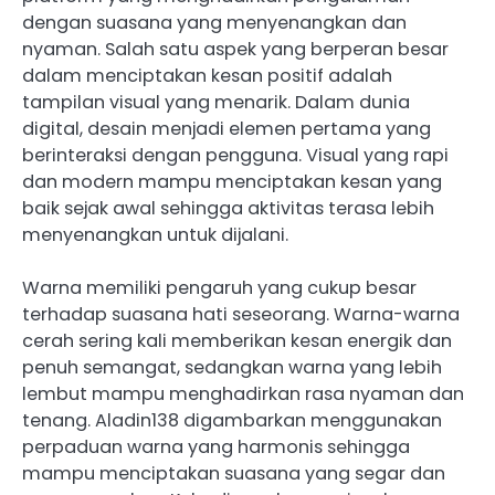
dengan suasana yang menyenangkan dan
nyaman. Salah satu aspek yang berperan besar
dalam menciptakan kesan positif adalah
tampilan visual yang menarik. Dalam dunia
digital, desain menjadi elemen pertama yang
berinteraksi dengan pengguna. Visual yang rapi
dan modern mampu menciptakan kesan yang
baik sejak awal sehingga aktivitas terasa lebih
menyenangkan untuk dijalani.
Warna memiliki pengaruh yang cukup besar
terhadap suasana hati seseorang. Warna-warna
cerah sering kali memberikan kesan energik dan
penuh semangat, sedangkan warna yang lebih
lembut mampu menghadirkan rasa nyaman dan
tenang. Aladin138 digambarkan menggunakan
perpaduan warna yang harmonis sehingga
mampu menciptakan suasana yang segar dan