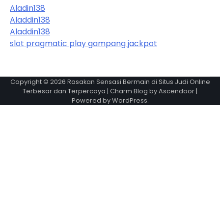
Aladin138
Aladdin138
Aladdin138
slot pragmatic play gampang jackpot
Copyright © 2026
Rasakan Sensasi Bermain di Situs Judi Online
Terbesar dan Terpercaya
| Charm Blog by
Ascendoor
|
Powered by
WordPress
.