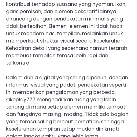
kontribusi terhadap suasana yang nyaman. Ikon,
garis pemisah, dan elemen dekoratif lainnya
dirancang dengan pendekatan minimalis yang
tidak berlebihan. Elemen-elemen ini tidak hadir
untuk mendominasi tampilan, melainkan untuk
memperkuat struktur visual secara keseluruhan.
Kehadiran detail yang sederhana namun terarah
membuat tampilan terasa lebih rapi dan
terkontrol.
Dalam dunia digital yang sering dipenuhi dengan
informasi visual yang padat, pendekatan seperti
ini memberikan pengalaman yang berbeda.
Okeplay777 menghadirkan ruang yang lebih
tenang di mana setiap elemen memiliki tempat
dan fungsinya masing-masing. Tidak ada bagian
yang terasa saling berebut perhatian, sehingga
keseluruhan tampilan tetap mudah dinikmati
dalam jangka waktu yang lebih lama.