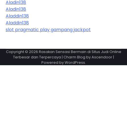
Aladin138
Aladin138
Aladdin138
Aladdin138
slot pragmatic play gampang jackpot
Copyright © 2026
Rasakan Sensasi Bermain di Situs Judi Online
Terbesar dan Terpercaya
| Charm Blog by
Ascendoor
|
Powered by
WordPress
.