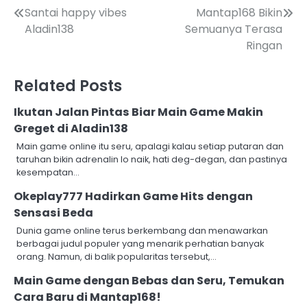
Post
Santai happy vibes
Mantap168 Bikin
Aladin138
Semuanya Terasa
navigation
Ringan
Related Posts
Ikutan Jalan Pintas Biar Main Game Makin
Greget di Aladin138
Main game online itu seru, apalagi kalau setiap putaran dan
taruhan bikin adrenalin lo naik, hati deg-degan, dan pastinya
kesempatan…
Okeplay777 Hadirkan Game Hits dengan
Sensasi Beda
Dunia game online terus berkembang dan menawarkan
berbagai judul populer yang menarik perhatian banyak
orang. Namun, di balik popularitas tersebut,…
Main Game dengan Bebas dan Seru, Temukan
Cara Baru di Mantap168!