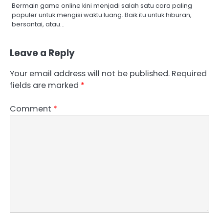
Bermain game online kini menjadi salah satu cara paling
populer untuk mengisi waktu luang. Baik itu untuk hiburan,
bersantai, atau…
Leave a Reply
Your email address will not be published.
Required
fields are marked
*
Comment
*