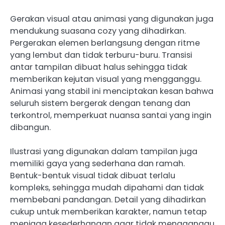
Gerakan visual atau animasi yang digunakan juga
mendukung suasana cozy yang dihadirkan.
Pergerakan elemen berlangsung dengan ritme
yang lembut dan tidak terburu-buru. Transisi
antar tampilan dibuat halus sehingga tidak
memberikan kejutan visual yang mengganggu.
Animasi yang stabil ini menciptakan kesan bahwa
seluruh sistem bergerak dengan tenang dan
terkontrol, memperkuat nuansa santai yang ingin
dibangun.
Ilustrasi yang digunakan dalam tampilan juga
memiliki gaya yang sederhana dan ramah.
Bentuk-bentuk visual tidak dibuat terlalu
kompleks, sehingga mudah dipahami dan tidak
membebani pandangan. Detail yang dihadirkan
cukup untuk memberikan karakter, namun tetap
menjaga kesederhanaan agar tidak mengganggu