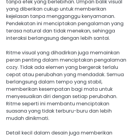
tanpa efek yang berlebihan. Umpan balik visual
yang diberikan cukup untuk memberikan
kejelasan tanpa mengganggu kenyamanan.
Pendekatan ini menciptakan pengalaman yang
terasa natural dan tidak menekan, sehingga
interaksi berlangsung dengan lebih santai.
Ritme visual yang dihadirkan juga memainkan
peran penting dalam menciptakan pengalaman
cozy. Tidak ada elemen yang bergerak terlalu
cepat atau perubahan yang mendadak. Semua
berlangsung dalam tempo yang stabil,
memberikan kesempatan bagi mata untuk
menyesuaikan diri dengan setiap perubahan.
Ritme seperti ini membantu menciptakan
suasana yang tidak terburu-buru dan lebih
mudah dinikmati.
Detail kecil dalam desain juga memberikan