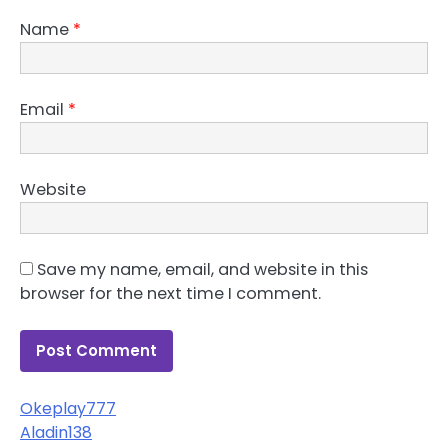
Name
*
Email
*
Website
Save my name, email, and website in this
browser for the next time I comment.
Okeplay777
Aladin138