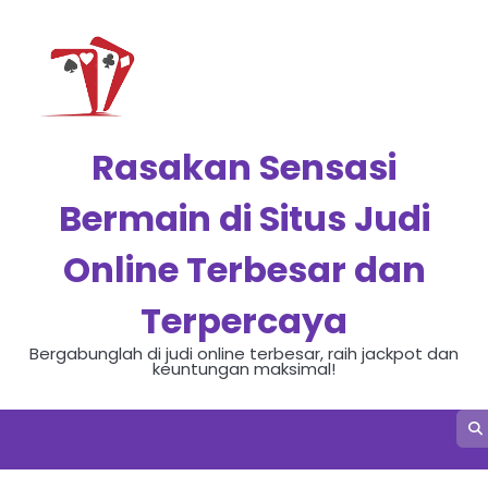
Skip
to
content
Rasakan Sensasi
Bermain di Situs Judi
Online Terbesar dan
Terpercaya
Bergabunglah di judi online terbesar, raih jackpot dan
keuntungan maksimal!