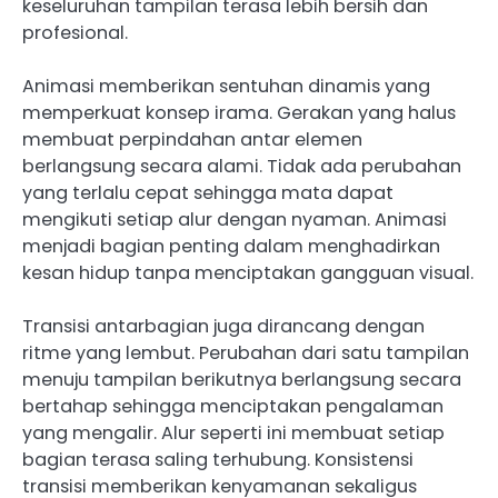
keseluruhan tampilan terasa lebih bersih dan
profesional.
Animasi memberikan sentuhan dinamis yang
memperkuat konsep irama. Gerakan yang halus
membuat perpindahan antar elemen
berlangsung secara alami. Tidak ada perubahan
yang terlalu cepat sehingga mata dapat
mengikuti setiap alur dengan nyaman. Animasi
menjadi bagian penting dalam menghadirkan
kesan hidup tanpa menciptakan gangguan visual.
Transisi antarbagian juga dirancang dengan
ritme yang lembut. Perubahan dari satu tampilan
menuju tampilan berikutnya berlangsung secara
bertahap sehingga menciptakan pengalaman
yang mengalir. Alur seperti ini membuat setiap
bagian terasa saling terhubung. Konsistensi
transisi memberikan kenyamanan sekaligus