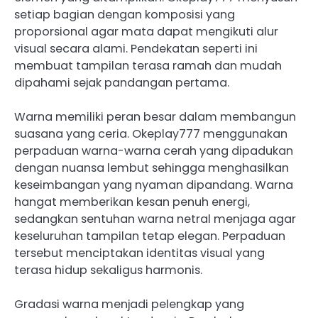
setiap bagian dengan komposisi yang
proporsional agar mata dapat mengikuti alur
visual secara alami. Pendekatan seperti ini
membuat tampilan terasa ramah dan mudah
dipahami sejak pandangan pertama.
Warna memiliki peran besar dalam membangun
suasana yang ceria. Okeplay777 menggunakan
perpaduan warna-warna cerah yang dipadukan
dengan nuansa lembut sehingga menghasilkan
keseimbangan yang nyaman dipandang. Warna
hangat memberikan kesan penuh energi,
sedangkan sentuhan warna netral menjaga agar
keseluruhan tampilan tetap elegan. Perpaduan
tersebut menciptakan identitas visual yang
terasa hidup sekaligus harmonis.
Gradasi warna menjadi pelengkap yang