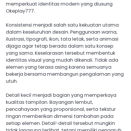
memperkuat identitas modern yang diusung
Okeplay777.
Konsistensi menjadi salah satu kekuatan utama
dalam keseluruhan desain. Penggunaan warna,
ilustrasi, tipografi, ikon, tata letak, serta animasi
dijaga agar tetap berada dalam satu konsep
yang sama. Keselarasan tersebut membentuk
identitas visual yang mudah dikenali. Tidak ada
elemen yang terasa asing karena semuanya
bekerja bersama membangun pengalaman yang
utuh.
Detail kecil menjadi bagian yang memperkaya
kualitas tampilan. Bayangan lembut,
pencahayaan yang proporsional, serta tekstur
ringan memberikan dimensi tambahan pada
setiap elemen. Detail-detail tersebut mungkin
tidak langsung terlihat, tetapi memiliki pengaruh