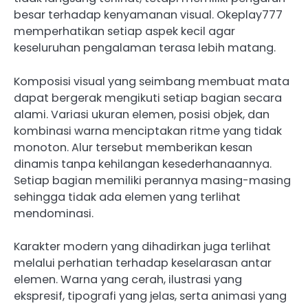
besar terhadap kenyamanan visual. Okeplay777
memperhatikan setiap aspek kecil agar
keseluruhan pengalaman terasa lebih matang.
Komposisi visual yang seimbang membuat mata
dapat bergerak mengikuti setiap bagian secara
alami. Variasi ukuran elemen, posisi objek, dan
kombinasi warna menciptakan ritme yang tidak
monoton. Alur tersebut memberikan kesan
dinamis tanpa kehilangan kesederhanaannya.
Setiap bagian memiliki perannya masing-masing
sehingga tidak ada elemen yang terlihat
mendominasi.
Karakter modern yang dihadirkan juga terlihat
melalui perhatian terhadap keselarasan antar
elemen. Warna yang cerah, ilustrasi yang
ekspresif, tipografi yang jelas, serta animasi yang