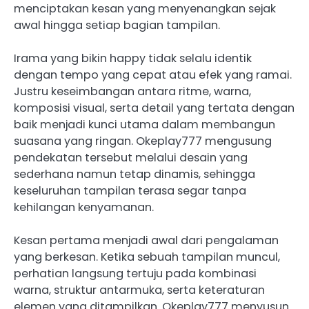
menciptakan kesan yang menyenangkan sejak
awal hingga setiap bagian tampilan.
Irama yang bikin happy tidak selalu identik
dengan tempo yang cepat atau efek yang ramai.
Justru keseimbangan antara ritme, warna,
komposisi visual, serta detail yang tertata dengan
baik menjadi kunci utama dalam membangun
suasana yang ringan. Okeplay777 mengusung
pendekatan tersebut melalui desain yang
sederhana namun tetap dinamis, sehingga
keseluruhan tampilan terasa segar tanpa
kehilangan kenyamanan.
Kesan pertama menjadi awal dari pengalaman
yang berkesan. Ketika sebuah tampilan muncul,
perhatian langsung tertuju pada kombinasi
warna, struktur antarmuka, serta keteraturan
elemen yang ditampilkan. Okeplay777 menyusun