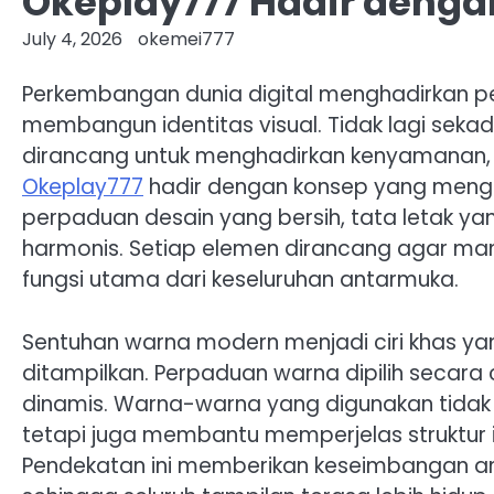
Okeplay777 Hadir deng
July 4, 2026
okemei777
Perkembangan dunia digital menghadirkan p
membangun identitas visual. Tidak lagi seka
dirancang untuk menghadirkan kenyamanan, 
Okeplay777
hadir dengan konsep yang meng
perpaduan desain yang bersih, tata letak yang
harmonis. Setiap elemen dirancang agar m
fungsi utama dari keseluruhan antarmuka.
Sentuhan warna modern menjadi ciri khas ya
ditampilkan. Perpaduan warna dipilih secara
dinamis. Warna-warna yang digunakan tidak 
tetapi juga membantu memperjelas struktur 
Pendekatan ini memberikan keseimbangan ant