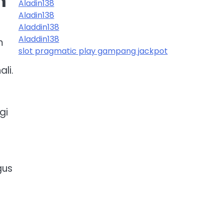
n
Aladin138
Aladin138
Aladdin138
Aladdin138
m
slot pragmatic play gampang jackpot
li.
gi
gus