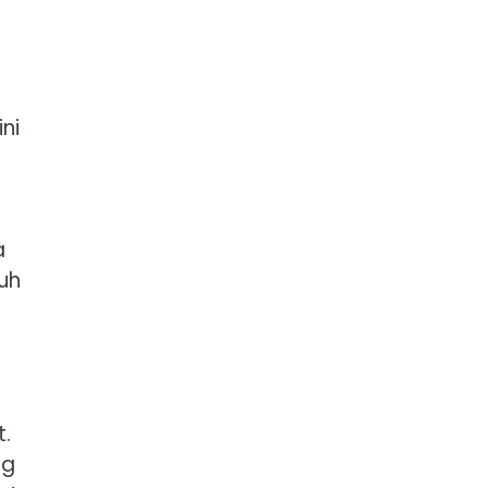
ni
a
uh
.
ng