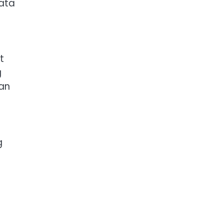
tata
t
g
an
g