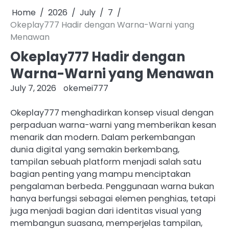
Home
2026
July
7
Okeplay777 Hadir dengan Warna-Warni yang
Menawan
Okeplay777 Hadir dengan
Warna-Warni yang Menawan
July 7, 2026
okemei777
Okeplay777 menghadirkan konsep visual dengan
perpaduan warna-warni yang memberikan kesan
menarik dan modern. Dalam perkembangan
dunia digital yang semakin berkembang,
tampilan sebuah platform menjadi salah satu
bagian penting yang mampu menciptakan
pengalaman berbeda. Penggunaan warna bukan
hanya berfungsi sebagai elemen penghias, tetapi
juga menjadi bagian dari identitas visual yang
membangun suasana, memperjelas tampilan,