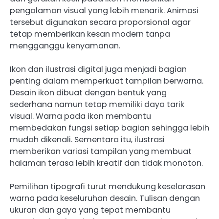
pengalaman visual yang lebih menarik. Animasi
tersebut digunakan secara proporsional agar
tetap memberikan kesan modern tanpa
mengganggu kenyamanan.
Ikon dan ilustrasi digital juga menjadi bagian
penting dalam memperkuat tampilan berwarna.
Desain ikon dibuat dengan bentuk yang
sederhana namun tetap memiliki daya tarik
visual. Warna pada ikon membantu
membedakan fungsi setiap bagian sehingga lebih
mudah dikenali. Sementara itu, ilustrasi
memberikan variasi tampilan yang membuat
halaman terasa lebih kreatif dan tidak monoton.
Pemilihan tipografi turut mendukung keselarasan
warna pada keseluruhan desain. Tulisan dengan
ukuran dan gaya yang tepat membantu