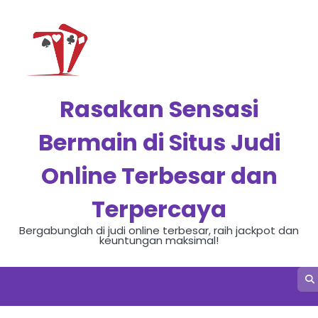
Skip
to
content
Rasakan Sensasi
Bermain di Situs Judi
Online Terbesar dan
Terpercaya
Bergabunglah di judi online terbesar, raih jackpot dan
keuntungan maksimal!