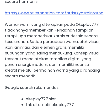
secara harmonis.
https://www.reverbnation.com/artist/yasminratna
Warna-warni yang diterapkan pada Okeplay777
tidak hanya memberikan keindahan tampilan,
tetapi juga memperkuat karakter desain secara
keseluruhan. Setiap perpaduan warna, efek visual,
ikon, animasi, dan elemen grafis memiliki
hubungan yang saling mendukung. Konsep visual
tersebut menciptakan tampilan digital yang
penuh energi, modern, dan memiliki nuansa
kreatif melalui permainan warna yang dirancang
secara menarik.
Google search rekomendasi :
okeplay777 slot
link alternatif okeplay777