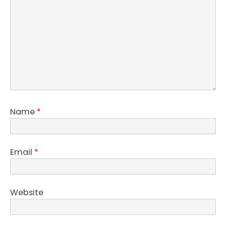
Name
*
Email
*
Website