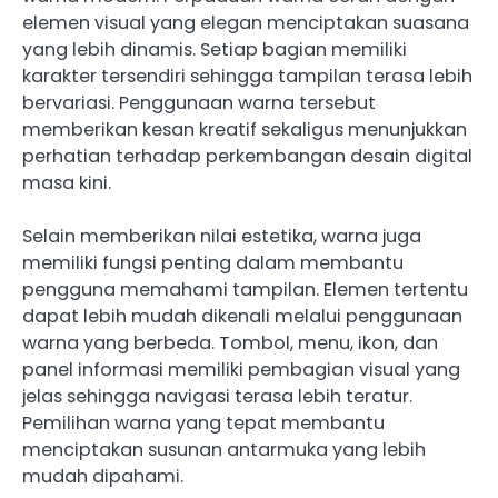
elemen visual yang elegan menciptakan suasana
yang lebih dinamis. Setiap bagian memiliki
karakter tersendiri sehingga tampilan terasa lebih
bervariasi. Penggunaan warna tersebut
memberikan kesan kreatif sekaligus menunjukkan
perhatian terhadap perkembangan desain digital
masa kini.
Selain memberikan nilai estetika, warna juga
memiliki fungsi penting dalam membantu
pengguna memahami tampilan. Elemen tertentu
dapat lebih mudah dikenali melalui penggunaan
warna yang berbeda. Tombol, menu, ikon, dan
panel informasi memiliki pembagian visual yang
jelas sehingga navigasi terasa lebih teratur.
Pemilihan warna yang tepat membantu
menciptakan susunan antarmuka yang lebih
mudah dipahami.