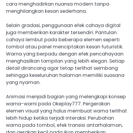
cara menghadirkan nuansa modern tanpa
menghilangkan kesan sederhana.
Selain gradasi, penggunaan efek cahaya digital
juga memberikan karakter tersendiri. Pantulan
cahaya lembut pada beberapa elemen seperti
tombol atau panel menciptakan kesan futuristik.
Warna yang berpadu dengan efek pencahayaan
menghasilkan tampilan yang lebih elegan. Setiap
detail dirancang agar tetap terlihat seimbang
sehingga keseluruhan halaman memiliki suasana
yang nyaman.
Animasi menjadi bagian yang melengkapi konsep
warna-warni pada Okeplay777. Pergerakan
elemen visual yang halus membuat warna terlihat
lebih hidup ketika terjadi interaksi. Perubahan
warna pada tombol, efek transisi antarhalaman,
dan gerakan kecil pada ikon memberikan