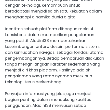
dengan teknologi. Kemampuan untuk
beradaptasi menjadi salah satu kekuatan dalam
menghadapi dinamika dunia digital.
Identitas sebuah platform dibangun melalui
konsistensi dalam memberikan pengalaman
yang positif. Aladin138 mempertahankan
keseimbangan antara desain, performa sistem,
dan kemudahan navigasi sebagai fondasi utama
pengembangannya. Setiap pembaruan dilakukan
tanpa menghilangkan karakter sederhana yang
menjadi ciri khas platform. Hasilnya adalah
pengalaman yang tetap nyaman meskipun
teknologi terus berkembang.
Penyajian informasi yang jelas juga menjadi
bagian penting dalam mendukung kualitas
penggunaan. Aladin138 menyusun setiap