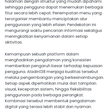
halaman dengan struktur yang mudah dipahami
sehingga pengguna dapat menemukan berbagai
fitur secara lebih cepat. Penempatan menu yang
terorganisir membantu menciptakan alur
penggunaan yang lebih efisien. Pendekatan ini
mengurangi waktu pencarian informasi sekaligus
meningkatkan kenyamanan dalam setiap
aktivitas.
Kemampuan sebuah platform dalam
menghadirkan pengalaman yang konsisten
memberikan pengaruh besar terhadap kepuasan
pengguna. Aladin138 menjaga kualitas tersebut
melalui pengembangan yang berkesinambungan.
Setiap aspek diperhatikan mulai dari tampilan
visual, kecepatan sistem, hingga fleksibilitas
penggunaan pada berbagai perangkat.
Kombinasi tersebut membentuk pengalaman
digital yang terasa lebih stabil dan nyaman.