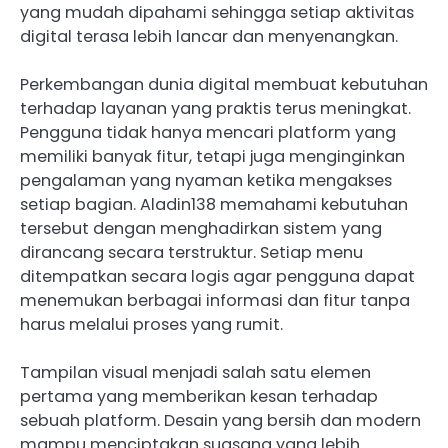
yang mudah dipahami sehingga setiap aktivitas
digital terasa lebih lancar dan menyenangkan.
Perkembangan dunia digital membuat kebutuhan
terhadap layanan yang praktis terus meningkat.
Pengguna tidak hanya mencari platform yang
memiliki banyak fitur, tetapi juga menginginkan
pengalaman yang nyaman ketika mengakses
setiap bagian. Aladin138 memahami kebutuhan
tersebut dengan menghadirkan sistem yang
dirancang secara terstruktur. Setiap menu
ditempatkan secara logis agar pengguna dapat
menemukan berbagai informasi dan fitur tanpa
harus melalui proses yang rumit.
Tampilan visual menjadi salah satu elemen
pertama yang memberikan kesan terhadap
sebuah platform. Desain yang bersih dan modern
mampu menciptakan suasana yang lebih