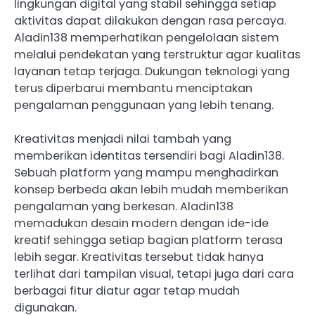
lingkungan digital yang stabil sehingga setiap
aktivitas dapat dilakukan dengan rasa percaya.
Aladin138 memperhatikan pengelolaan sistem
melalui pendekatan yang terstruktur agar kualitas
layanan tetap terjaga. Dukungan teknologi yang
terus diperbarui membantu menciptakan
pengalaman penggunaan yang lebih tenang.
Kreativitas menjadi nilai tambah yang
memberikan identitas tersendiri bagi Aladin138.
Sebuah platform yang mampu menghadirkan
konsep berbeda akan lebih mudah memberikan
pengalaman yang berkesan. Aladin138
memadukan desain modern dengan ide-ide
kreatif sehingga setiap bagian platform terasa
lebih segar. Kreativitas tersebut tidak hanya
terlihat dari tampilan visual, tetapi juga dari cara
berbagai fitur diatur agar tetap mudah
digunakan.