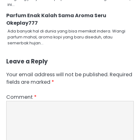
ini…
Parfum Enak Kalah Sama Aroma Seru
Okeplay777
Ada banyak hal di dunia yang bisa memikat indera. Wangi
parfum mahal, aroma kopi yang baru diseduh, atau
semerbak hujan…
Leave a Reply
Your email address will not be published.
Required
fields are marked
*
Comment
*