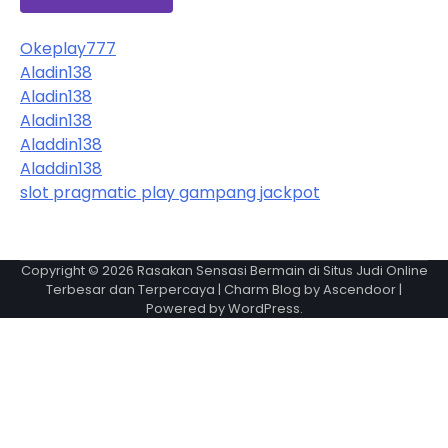
Okeplay777
Aladin138
Aladin138
Aladin138
Aladdin138
Aladdin138
slot pragmatic play gampang jackpot
Copyright © 2026
Rasakan Sensasi Bermain di Situs Judi Online
Terbesar dan Terpercaya
| Charm Blog by
Ascendoor
|
Powered by
WordPress
.