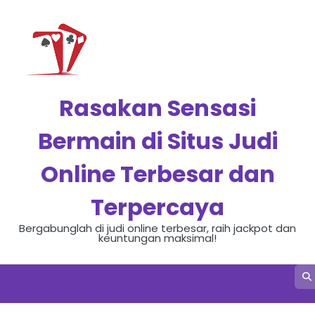
Skip
to
content
Rasakan Sensasi
Bermain di Situs Judi
Online Terbesar dan
Terpercaya
Bergabunglah di judi online terbesar, raih jackpot dan
keuntungan maksimal!