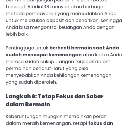
tersebut. Aladin138 menyediakan berbagai
metode pembayaran yang memudahkan Anda
untuk melakukan deposit dan penarikan, sehingga
Anda bisa mengontrol keuangan Anda dengan
lebih baik.
Penting juga untuk
berhenti bermain saat Anda
sudah mencapai kemenangan
atau ketika Anda
merasa sudah cukup. Jangan terjebak dalam
permainan berlarut-larut yang bisa
menyebabkan Anda kehilangan kemenangan
yang sudah diperoleh.
Langkah 6: Tetap Fokus dan Sabar
dalam Bermain
Keberuntungan mungkin memainkan peran
dalam meraih kemenangan, tetapi
fokus dan