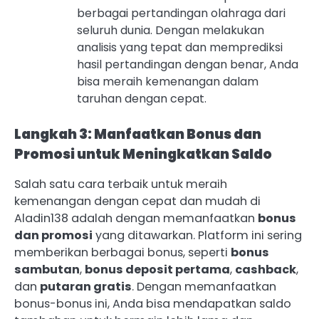
berbagai pertandingan olahraga dari
seluruh dunia. Dengan melakukan
analisis yang tepat dan memprediksi
hasil pertandingan dengan benar, Anda
bisa meraih kemenangan dalam
taruhan dengan cepat.
Langkah 3: Manfaatkan Bonus dan
Promosi untuk Meningkatkan Saldo
Salah satu cara terbaik untuk meraih
kemenangan dengan cepat dan mudah di
Aladin138 adalah dengan memanfaatkan
bonus
dan promosi
yang ditawarkan. Platform ini sering
memberikan berbagai bonus, seperti
bonus
sambutan
,
bonus deposit pertama
,
cashback
,
dan
putaran gratis
. Dengan memanfaatkan
bonus-bonus ini, Anda bisa mendapatkan saldo