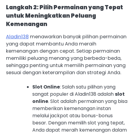
Langkah 2: Pilih Permainan yang Tepat
untuk Meningkatkan Peluang
Kemenangan
Aladin138
menawarkan banyak pilihan permainan
yang dapat membantu Anda meraih
kemenangan dengan cepat. Setiap permainan
memiliki peluang menang yang berbeda-beda,
sehingga penting untuk memilih permainan yang
sesuai dengan keterampilan dan strategi Anda.
Slot Online
: Salah satu pilihan yang
sangat populer di Aladin138 adalah
slot
online
. Slot adalah permainan yang bisa
memberikan kemenangan instan
melalui jackpot atau bonus-bonus
besar. Dengan memilih slot yang tepat,
Anda dapat meraih kemenangan dalam