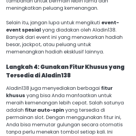
tambahan untuk bermain lebih lama dan
meningkatkan peluang kemenangan.
Selain itu, jangan lupa untuk mengikuti
event-
event spesial
yang diadakan oleh Aladin138.
Banyak dari event ini yang menawarkan hadiah
besar, jackpot, atau peluang untuk
memenangkan hadiah eksklusif lainnya.
Langkah 4: Gunakan Fitur Khusus yang
Tersedia di Aladin138
Aladin138 juga menyediakan berbagai
fitur
khusus
yang bisa Anda manfaatkan untuk
meraih kemenangan lebih cepat. Salah satunya
adalah
fitur auto-spin
yang tersedia di
permainan slot. Dengan menggunakan fitur ini,
Anda bisa memutar gulungan secara otomatis
tanpa perlu menekan tombol setiap kali. Ini