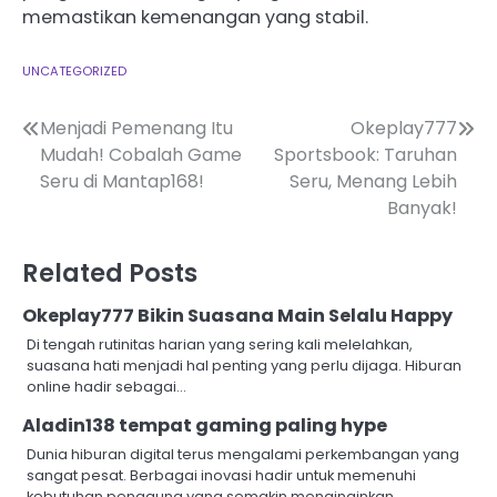
memastikan kemenangan yang stabil.
UNCATEGORIZED
Post
Menjadi Pemenang Itu
Okeplay777
Mudah! Cobalah Game
Sportsbook: Taruhan
navigation
Seru di Mantap168!
Seru, Menang Lebih
Banyak!
Related Posts
Okeplay777 Bikin Suasana Main Selalu Happy
Di tengah rutinitas harian yang sering kali melelahkan,
suasana hati menjadi hal penting yang perlu dijaga. Hiburan
online hadir sebagai…
Aladin138 tempat gaming paling hype
Dunia hiburan digital terus mengalami perkembangan yang
sangat pesat. Berbagai inovasi hadir untuk memenuhi
kebutuhan pengguna yang semakin menginginkan