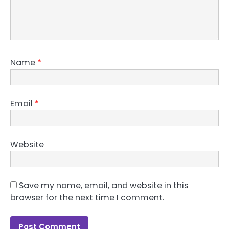
Name
*
Email
*
Website
Save my name, email, and website in this
browser for the next time I comment.