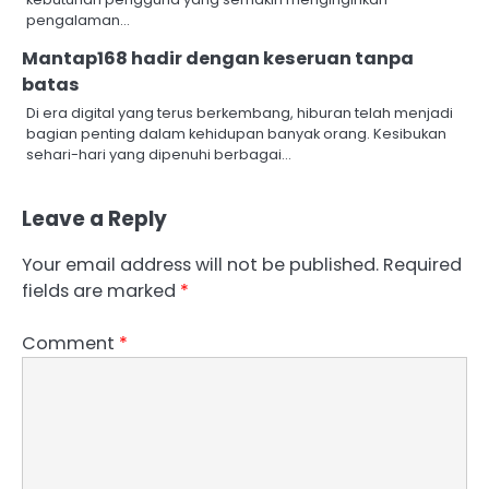
pengalaman…
Mantap168 hadir dengan keseruan tanpa
batas
Di era digital yang terus berkembang, hiburan telah menjadi
bagian penting dalam kehidupan banyak orang. Kesibukan
sehari-hari yang dipenuhi berbagai…
Leave a Reply
Your email address will not be published.
Required
fields are marked
*
Comment
*