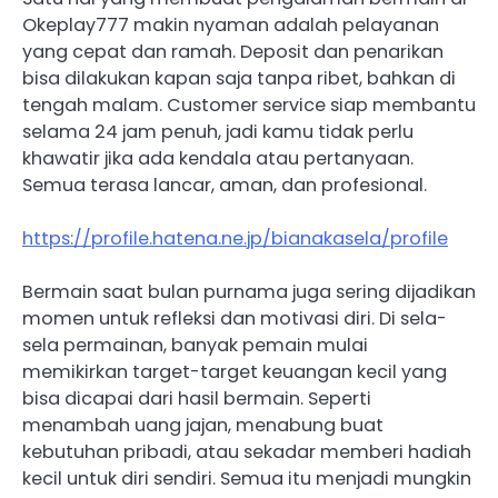
Okeplay777 makin nyaman adalah pelayanan
yang cepat dan ramah. Deposit dan penarikan
bisa dilakukan kapan saja tanpa ribet, bahkan di
tengah malam. Customer service siap membantu
selama 24 jam penuh, jadi kamu tidak perlu
khawatir jika ada kendala atau pertanyaan.
Semua terasa lancar, aman, dan profesional.
https://profile.hatena.ne.jp/bianakasela/profile
Bermain saat bulan purnama juga sering dijadikan
momen untuk refleksi dan motivasi diri. Di sela-
sela permainan, banyak pemain mulai
memikirkan target-target keuangan kecil yang
bisa dicapai dari hasil bermain. Seperti
menambah uang jajan, menabung buat
kebutuhan pribadi, atau sekadar memberi hadiah
kecil untuk diri sendiri. Semua itu menjadi mungkin