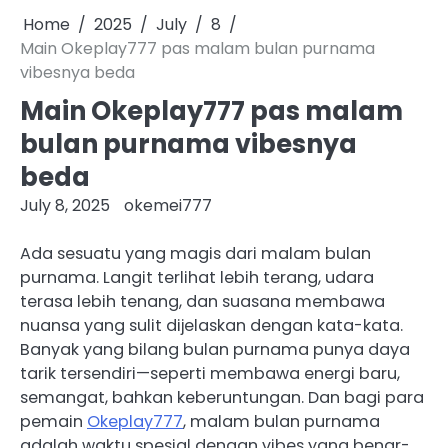
Home
2025
July
8
Main Okeplay777 pas malam bulan purnama
vibesnya beda
Main Okeplay777 pas malam
bulan purnama vibesnya
beda
July 8, 2025
okemei777
Ada sesuatu yang magis dari malam bulan
purnama. Langit terlihat lebih terang, udara
terasa lebih tenang, dan suasana membawa
nuansa yang sulit dijelaskan dengan kata-kata.
Banyak yang bilang bulan purnama punya daya
tarik tersendiri—seperti membawa energi baru,
semangat, bahkan keberuntungan. Dan bagi para
pemain
Okeplay777
, malam bulan purnama
adalah waktu spesial dengan vibes yang benar-