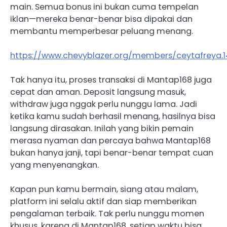
main. Semua bonus ini bukan cuma tempelan
iklan—mereka benar-benar bisa dipakai dan
membantu memperbesar peluang menang.
https://www.chevyblazer.org/members/ceytafreya
Tak hanya itu, proses transaksi di Mantap168 juga
cepat dan aman. Deposit langsung masuk,
withdraw juga nggak perlu nunggu lama. Jadi
ketika kamu sudah berhasil menang, hasilnya bisa
langsung dirasakan. Inilah yang bikin pemain
merasa nyaman dan percaya bahwa Mantap168
bukan hanya janji, tapi benar-benar tempat cuan
yang menyenangkan.
Kapan pun kamu bermain, siang atau malam,
platform ini selalu aktif dan siap memberikan
pengalaman terbaik. Tak perlu nunggu momen
khusus, karena di Mantap168, setiap waktu bisa