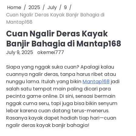
Home
2025
July
9
Cuan Ngalir Deras Kayak Banjir Bahagia di
Mantap168
Cuan Ngalir Deras Kayak
Banjir Bahagia di Mantap168
July 9, 2025
okemei777
Siapa yang nggak suka cuan? Apalagi kalau
cuannya ngalir deras, tanpa harus ribet atau
nunggu lama. Itulah yang bikin
Mantap168
jadi
salah satu tempat main paling dicari para
pecinta game online. Di sini, sensasi bermain
nggak cuma seru, tapi juga bisa bikin senyum
lebar karena cuan datang terus-menerus.
Rasanya kayak dapet hadiah tiap hari—cuan
ngalir deras kayak banjir bahagia!