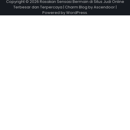
Copyright © 2026
Rasakan Sensasi Bermain di Situs Judi Online
Terbesar dan Terpercaya
| Charm Blog by
Ascendoor
|
Powered by
WordPress
.