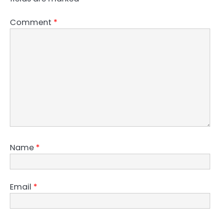
Comment
*
Name
*
Email
*