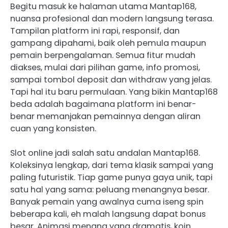
Begitu masuk ke halaman utama Mantap168,
nuansa profesional dan modern langsung terasa.
Tampilan platform ini rapi, responsif, dan
gampang dipahami, baik oleh pemula maupun
pemain berpengalaman. Semua fitur mudah
diakses, mulai dari pilihan game, info promosi,
sampai tombol deposit dan withdraw yang jelas.
Tapi hal itu baru permulaan. Yang bikin Mantap168
beda adalah bagaimana platform ini benar-
benar memanjakan pemainnya dengan aliran
cuan yang konsisten.
Slot online jadi salah satu andalan Mantap168.
Koleksinya lengkap, dari tema klasik sampai yang
paling futuristik. Tiap game punya gaya unik, tapi
satu hal yang sama: peluang menangnya besar.
Banyak pemain yang awalnya cuma iseng spin
beberapa kali, eh malah langsung dapat bonus
besar. Animasi menang yang dramatis, koin