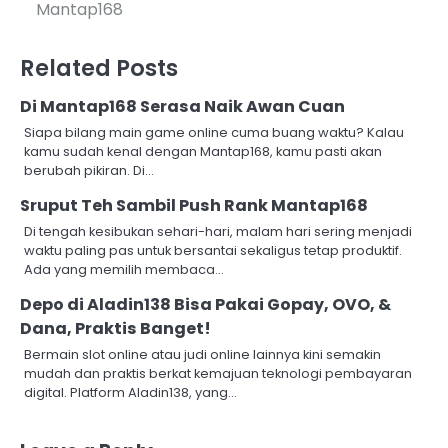
navigation
Mantap168
Related Posts
Di Mantap168 Serasa Naik Awan Cuan
Siapa bilang main game online cuma buang waktu? Kalau
kamu sudah kenal dengan Mantap168, kamu pasti akan
berubah pikiran. Di…
Sruput Teh Sambil Push Rank Mantap168
Di tengah kesibukan sehari-hari, malam hari sering menjadi
waktu paling pas untuk bersantai sekaligus tetap produktif.
Ada yang memilih membaca…
Depo di Aladin138 Bisa Pakai Gopay, OVO, &
Dana, Praktis Banget!
Bermain slot online atau judi online lainnya kini semakin
mudah dan praktis berkat kemajuan teknologi pembayaran
digital. Platform Aladin138, yang…