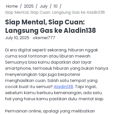
Home
2025
July
10
Siap Mental, Siap Cuan: Langsung Gas ke Aladin138
Siap Mental, Siap Cuan:
Langsung Gas ke Aladin138
July 10, 2025
okemei777
Di era digital seperti sekarang, hiburan nggak
cuma soal tontonan atau liburan mewah.
Semuanya bisa kamu dapatkan dari layar
smartphone, termasuk hiburan yang bukan hanya
menyenangkan tapi juga berpotensi
menghasilkan cuan. Salah satu tempat yang
cocok buat itu semua?
Aladin138
. Tapi ingat,
sebelum kamu berburu kemenangan, ada satu
hal yang harus kamu pastikan dulu: mental siap.
Permainan online, apalagi yang melibatkan