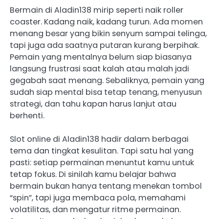
Bermain di Aladin138 mirip seperti naik roller
coaster. Kadang naik, kadang turun. Ada momen
menang besar yang bikin senyum sampai telinga,
tapi juga ada saatnya putaran kurang berpihak.
Pemain yang mentalnya belum siap biasanya
langsung frustrasi saat kalah atau malah jadi
gegabah saat menang. Sebaliknya, pemain yang
sudah siap mental bisa tetap tenang, menyusun
strategi, dan tahu kapan harus lanjut atau
berhenti.
Slot online di Aladin138 hadir dalam berbagai
tema dan tingkat kesulitan. Tapi satu hal yang
pasti: setiap permainan menuntut kamu untuk
tetap fokus. Di sinilah kamu belajar bahwa
bermain bukan hanya tentang menekan tombol
“spin”, tapi juga membaca pola, memahami
volatilitas, dan mengatur ritme permainan.