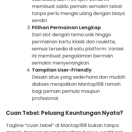
membuat saldo pemain semakin tebal
tanpa perlu mengisi ulang dengan biaya
sendiri.
Pilihan Permainan Lengkap
Dari slot dengan tema unik hingga
permainan kartu klasik dan roulette,
semua tersedia di satu platform. Variasi
ini membuat pengalaman bermain
semakin menyenangkan.
Tampilan User-Friendly
Desain situs yang sederhana dan mudah
diakses menjadikan Mantap168 ramah
bagi pemain pemula maupun
profesional.
Cuan Tebel: Peluang Keuntungan Nyata?
Tagline “cuan tebel” di Mantap168 bukan tanpa