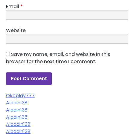
Email
*
Website
Save my name, email, and website in this
browser for the next time I comment.
Okeplay777
Aladin138
Aladin138
Aladin138
Aladdin138
Aladdin138