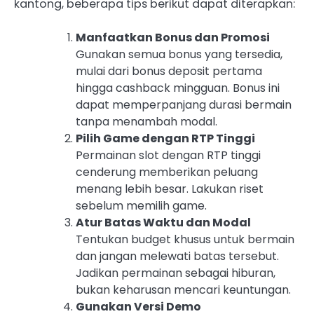
kantong, beberapa tips berikut dapat diterapkan:
Manfaatkan Bonus dan Promosi
Gunakan semua bonus yang tersedia,
mulai dari bonus deposit pertama
hingga cashback mingguan. Bonus ini
dapat memperpanjang durasi bermain
tanpa menambah modal.
Pilih Game dengan RTP Tinggi
Permainan slot dengan RTP tinggi
cenderung memberikan peluang
menang lebih besar. Lakukan riset
sebelum memilih game.
Atur Batas Waktu dan Modal
Tentukan budget khusus untuk bermain
dan jangan melewati batas tersebut.
Jadikan permainan sebagai hiburan,
bukan keharusan mencari keuntungan.
Gunakan Versi Demo