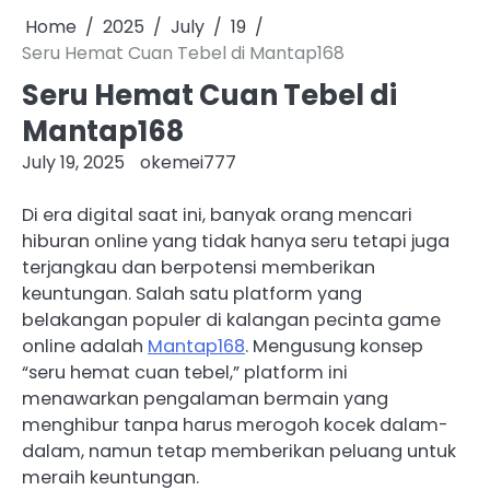
Home
2025
July
19
Seru Hemat Cuan Tebel di Mantap168
Seru Hemat Cuan Tebel di
Mantap168
July 19, 2025
okemei777
Di era digital saat ini, banyak orang mencari
hiburan online yang tidak hanya seru tetapi juga
terjangkau dan berpotensi memberikan
keuntungan. Salah satu platform yang
belakangan populer di kalangan pecinta game
online adalah
Mantap168
. Mengusung konsep
“seru hemat cuan tebel,” platform ini
menawarkan pengalaman bermain yang
menghibur tanpa harus merogoh kocek dalam-
dalam, namun tetap memberikan peluang untuk
meraih keuntungan.