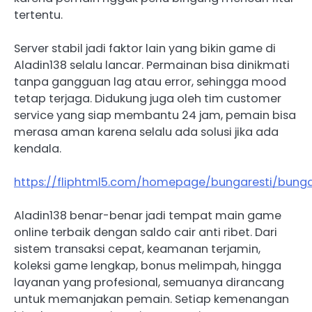
tertentu.
Server stabil jadi faktor lain yang bikin game di
Aladin138 selalu lancar. Permainan bisa dinikmati
tanpa gangguan lag atau error, sehingga mood
tetap terjaga. Didukung juga oleh tim customer
service yang siap membantu 24 jam, pemain bisa
merasa aman karena selalu ada solusi jika ada
kendala.
https://fliphtml5.com/homepage/bungaresti/bunga
Aladin138 benar-benar jadi tempat main game
online terbaik dengan saldo cair anti ribet. Dari
sistem transaksi cepat, keamanan terjamin,
koleksi game lengkap, bonus melimpah, hingga
layanan yang profesional, semuanya dirancang
untuk memanjakan pemain. Setiap kemenangan