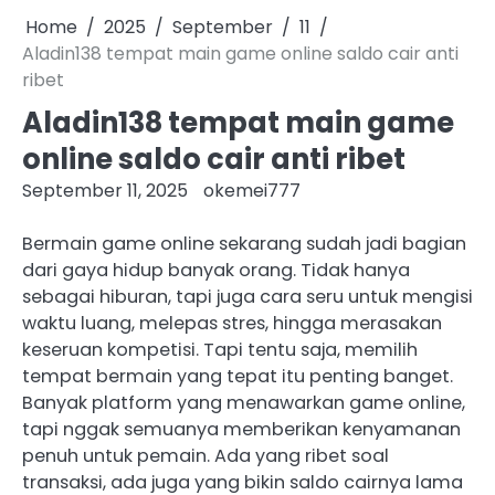
Home
2025
September
11
Aladin138 tempat main game online saldo cair anti
ribet
Aladin138 tempat main game
online saldo cair anti ribet
September 11, 2025
okemei777
Bermain game online sekarang sudah jadi bagian
dari gaya hidup banyak orang. Tidak hanya
sebagai hiburan, tapi juga cara seru untuk mengisi
waktu luang, melepas stres, hingga merasakan
keseruan kompetisi. Tapi tentu saja, memilih
tempat bermain yang tepat itu penting banget.
Banyak platform yang menawarkan game online,
tapi nggak semuanya memberikan kenyamanan
penuh untuk pemain. Ada yang ribet soal
transaksi, ada juga yang bikin saldo cairnya lama