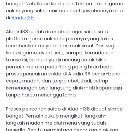
banget. Nah, kalau kamu cari tempat main game
online yang saldo cair anti ribet, jawabannya ada
di
Aladin138
.
Aladin138 sudah dikenal sebagai salah satu
platform game online terpercaya yang fokus
memberikan kenyamanan maksimal. Dari segi
koleksi game, event seru, sampai kemudahan
transaksi, semuanya dirancang untuk bikin
pemain merasa puas. Yang paling bikin beda,
proses pencairan saldo di Aladin138 benar-benar
cepat, mudah, dan tanpa ribet. Jadi, setiap
kemenangan bisa langsung dinikmati kapan saja
tanpa harus menunggu lama.
Proses pencairan saldo di Aladin138 dibuat simpel
banget. Pemain cukup mengikuti langkah-
langkah mudah melalui menu yang sudah
tersedia. Begitu permintaan penarikan diajukan,