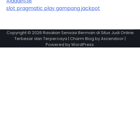
Aladdin138
slot pragmatic play gampang jackpot
Copyright © 2026
Rasakan Sensasi Bermain di Situs Judi Online
Terbesar dan Terpercaya
| Charm Blog by
Ascendoor
|
Powered by
WordPress
.