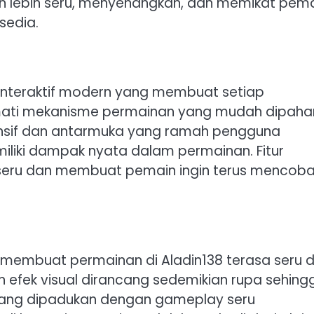
an lebih seru, menyenangkan, dan memikat pem
sedia.
r interaktif modern yang membuat setiap
kmati mekanisme permainan yang mudah dipaha
onsif dan antarmuka yang ramah pengguna
iliki dampak nyata dalam permainan. Fitur
ih seru dan membuat pemain ingin terus mencob
g membuat permainan di Aladin138 terasa seru 
an efek visual dirancang sedemikian rupa sehing
 yang dipadukan dengan gameplay seru