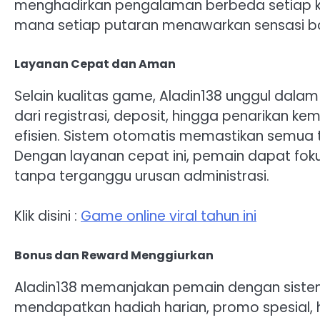
menghadirkan pengalaman berbeda setiap kali
mana setiap putaran menawarkan sensasi b
Layanan Cepat dan Aman
Selain kualitas game, Aladin138 unggul dal
dari registrasi, deposit, hingga penarikan
efisien. Sistem otomatis memastikan semua t
Dengan layanan cepat ini, pemain dapat fo
tanpa terganggu urusan administrasi.
Klik disini :
Game online viral tahun ini
Bonus dan Reward Menggiurkan
Aladin138 memanjakan pemain dengan sistem
mendapatkan hadiah harian, promo spesial, 