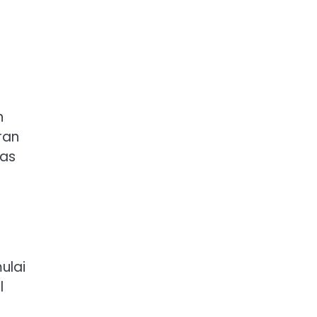
n
ran
tas
ulai
l