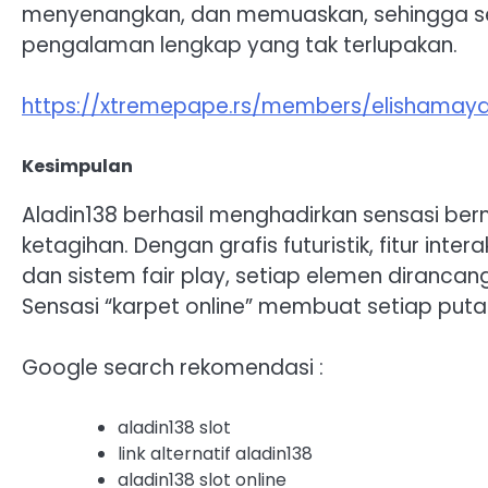
menyenangkan, dan memuaskan, sehingga sen
pengalaman lengkap yang tak terlupakan.
https://xtremepape.rs/members/elishamay
Kesimpulan
Aladin138 berhasil menghadirkan sensasi ber
ketagihan. Dengan grafis futuristik, fitur inte
dan sistem fair play, setiap elemen diranc
Sensasi “karpet online” membuat setiap put
Google search rekomendasi :
aladin138 slot
link alternatif aladin138
aladin138 slot online