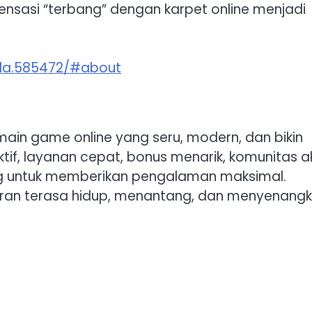
sasi “terbang” dengan karpet online menjadi
da.585472/#about
main game online yang seru, modern, dan bikin
raktif, layanan cepat, bonus menarik, komunitas ak
ang untuk memberikan pengalaman maksimal.
aran terasa hidup, menantang, dan menyenangk