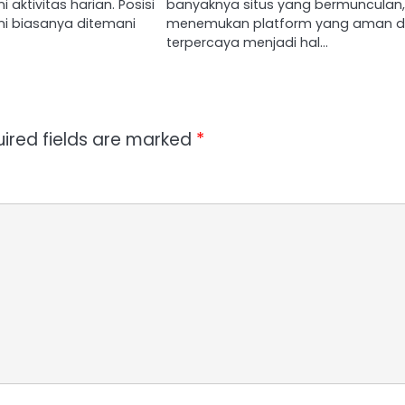
 aktivitas harian. Posisi
banyaknya situs yang bermunculan
ni biasanya ditemani
menemukan platform yang aman 
terpercaya menjadi hal…
ired fields are marked
*