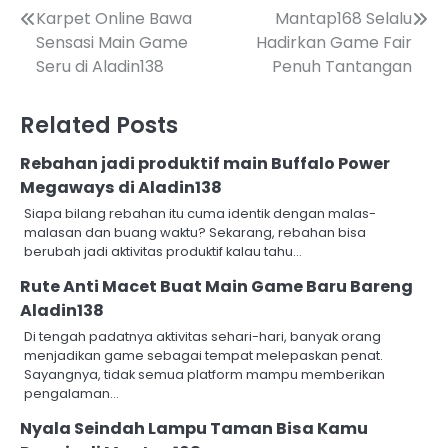
Post
Karpet Online Bawa
Mantap168 Selalu
Sensasi Main Game
Hadirkan Game Fair
navigation
Seru di Aladin138
Penuh Tantangan
Related Posts
Rebahan jadi produktif main Buffalo Power
Megaways di Aladin138
Siapa bilang rebahan itu cuma identik dengan malas-
malasan dan buang waktu? Sekarang, rebahan bisa
berubah jadi aktivitas produktif kalau tahu…
Rute Anti Macet Buat Main Game Baru Bareng
Aladin138
Di tengah padatnya aktivitas sehari-hari, banyak orang
menjadikan game sebagai tempat melepaskan penat.
Sayangnya, tidak semua platform mampu memberikan
pengalaman…
Nyala Seindah Lampu Taman Bisa Kamu