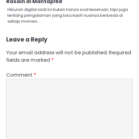
Rasain di Mantap168
Hiburan digital saat ini bukan hanya soal keseruan, tapi juga
tentang pengalaman yang bisa kasih nuansa berbeda di
setiap momen.…
Leave a Reply
Your email address will not be published.
Required
fields are marked
*
Comment
*