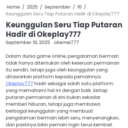
Home
2025
September
16
Keunggulan Seru Tiap Putaran Hadir di Okeplay777
Keunggulan Seru Tiap Putaran
Hadir di Okeplay777
September 16, 2025
okemei777
Dalam dunia game online, pengalaman bermain
tidak hanya ditentukan oleh keseruan permainan
itu sendiri, tetapi juga oleh keunggulan yang
ditawarkan platform kepada pemainnya.
Okeplay777
hadir sebagai salah satu platform
yang memahami hal ini dengan baik. Setiap
putaran permainan di sini bukan sekadar
memberi hiburan, tetapi juga membawa
berbagai keunggulan yang membuat
pengalaman bermain lebih seru, menyenangkan,
dan pastinya bikin pemain ingin terus kembali.