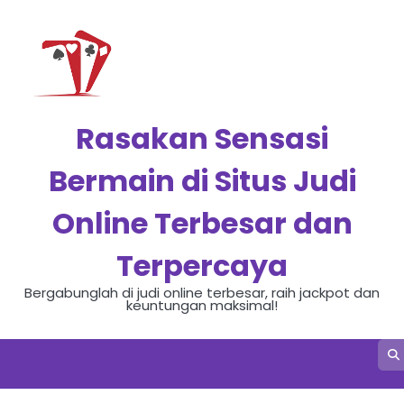
Skip
to
content
Rasakan Sensasi
Bermain di Situs Judi
Online Terbesar dan
Terpercaya
Bergabunglah di judi online terbesar, raih jackpot dan
keuntungan maksimal!