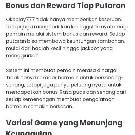
Bonus dan Reward Tiap Putaran
Okeplay777 tidak hanya memberikan keseruan,
tetapi juga menghadirkan keunggulan nyata bagi
pemain melalui sistem bonus dan reward. Setiap
putaran bisa membawa keuntungan tambahan,
mulai dari hadiah kecil hingga jackpot yang
menggiurkan.
Sistem ini membuat pemain merasa dihargai.
Tidak hanya sekadar bermain untuk bersenang-
senang, tetapi juga punya peluang nyata untuk
mendapatkan bonus. Rasa puas dan senang dari
setiap kemenangan membuat pengalaman
bermain semakin berkesan.
Variasi Game yang Menunjang
Keunggulan