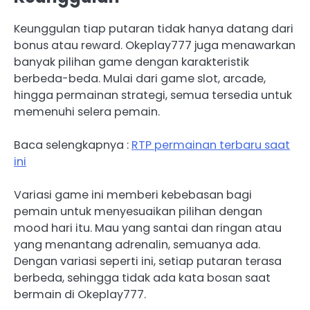
Keunggulan tiap putaran tidak hanya datang dari
bonus atau reward. Okeplay777 juga menawarkan
banyak pilihan game dengan karakteristik
berbeda-beda. Mulai dari game slot, arcade,
hingga permainan strategi, semua tersedia untuk
memenuhi selera pemain.
Baca selengkapnya :
RTP permainan terbaru saat
ini
Variasi game ini memberi kebebasan bagi
pemain untuk menyesuaikan pilihan dengan
mood hari itu. Mau yang santai dan ringan atau
yang menantang adrenalin, semuanya ada.
Dengan variasi seperti ini, setiap putaran terasa
berbeda, sehingga tidak ada kata bosan saat
bermain di Okeplay777.