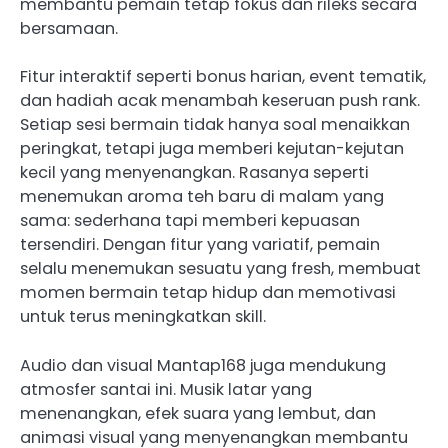
membantu pemain tetap fokus dan rileks secara
bersamaan.
Fitur interaktif seperti bonus harian, event tematik,
dan hadiah acak menambah keseruan push rank.
Setiap sesi bermain tidak hanya soal menaikkan
peringkat, tetapi juga memberi kejutan-kejutan
kecil yang menyenangkan. Rasanya seperti
menemukan aroma teh baru di malam yang
sama: sederhana tapi memberi kepuasan
tersendiri. Dengan fitur yang variatif, pemain
selalu menemukan sesuatu yang fresh, membuat
momen bermain tetap hidup dan memotivasi
untuk terus meningkatkan skill.
Audio dan visual Mantap168 juga mendukung
atmosfer santai ini. Musik latar yang
menenangkan, efek suara yang lembut, dan
animasi visual yang menyenangkan membantu