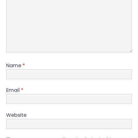
Name
*
Email
*
Website