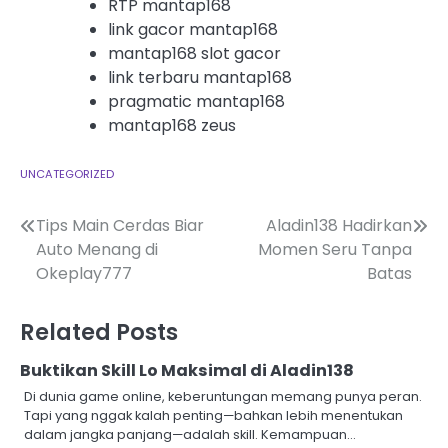
RTP mantap168
link gacor mantap168
mantap168 slot gacor
link terbaru mantap168
pragmatic mantap168
mantap168 zeus
UNCATEGORIZED
Post
Tips Main Cerdas Biar
Aladin138 Hadirkan
Auto Menang di
Momen Seru Tanpa
navigation
Okeplay777
Batas
Related Posts
Buktikan Skill Lo Maksimal di Aladin138
Di dunia game online, keberuntungan memang punya peran.
Tapi yang nggak kalah penting—bahkan lebih menentukan
dalam jangka panjang—adalah skill. Kemampuan…