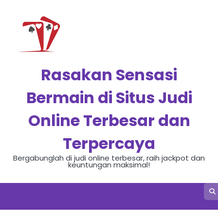
Skip
to
content
Rasakan Sensasi
Bermain di Situs Judi
Online Terbesar dan
Terpercaya
Bergabunglah di judi online terbesar, raih jackpot dan
keuntungan maksimal!