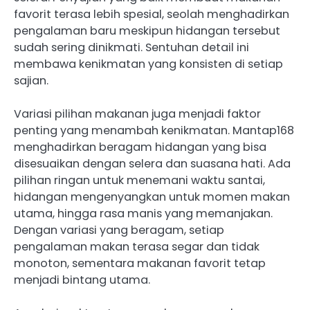
favorit terasa lebih spesial, seolah menghadirkan
pengalaman baru meskipun hidangan tersebut
sudah sering dinikmati. Sentuhan detail ini
membawa kenikmatan yang konsisten di setiap
sajian.
Variasi pilihan makanan juga menjadi faktor
penting yang menambah kenikmatan. Mantap168
menghadirkan beragam hidangan yang bisa
disesuaikan dengan selera dan suasana hati. Ada
pilihan ringan untuk menemani waktu santai,
hidangan mengenyangkan untuk momen makan
utama, hingga rasa manis yang memanjakan.
Dengan variasi yang beragam, setiap
pengalaman makan terasa segar dan tidak
monoton, sementara makanan favorit tetap
menjadi bintang utama.