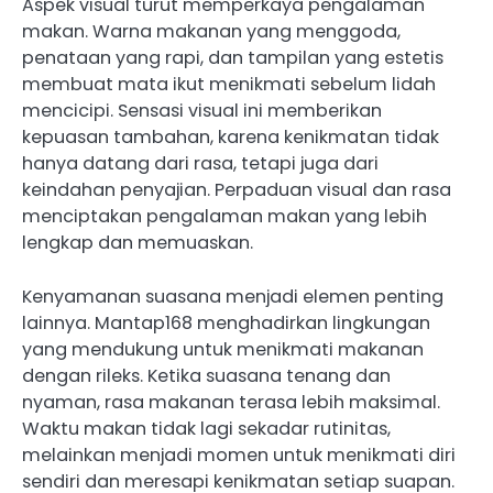
Aspek visual turut memperkaya pengalaman
makan. Warna makanan yang menggoda,
penataan yang rapi, dan tampilan yang estetis
membuat mata ikut menikmati sebelum lidah
mencicipi. Sensasi visual ini memberikan
kepuasan tambahan, karena kenikmatan tidak
hanya datang dari rasa, tetapi juga dari
keindahan penyajian. Perpaduan visual dan rasa
menciptakan pengalaman makan yang lebih
lengkap dan memuaskan.
Kenyamanan suasana menjadi elemen penting
lainnya. Mantap168 menghadirkan lingkungan
yang mendukung untuk menikmati makanan
dengan rileks. Ketika suasana tenang dan
nyaman, rasa makanan terasa lebih maksimal.
Waktu makan tidak lagi sekadar rutinitas,
melainkan menjadi momen untuk menikmati diri
sendiri dan meresapi kenikmatan setiap suapan.