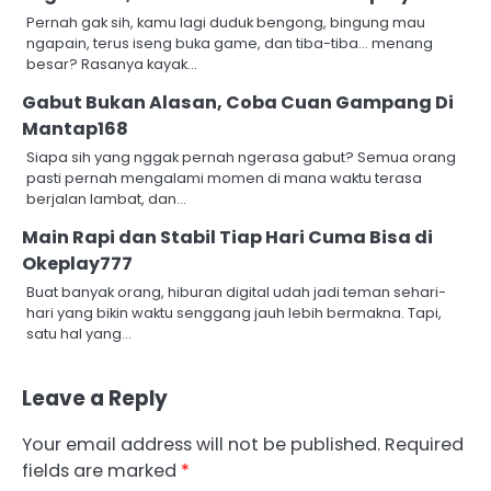
Pernah gak sih, kamu lagi duduk bengong, bingung mau
ngapain, terus iseng buka game, dan tiba-tiba… menang
besar? Rasanya kayak…
Gabut Bukan Alasan, Coba Cuan Gampang Di
Mantap168
Siapa sih yang nggak pernah ngerasa gabut? Semua orang
pasti pernah mengalami momen di mana waktu terasa
berjalan lambat, dan…
Main Rapi dan Stabil Tiap Hari Cuma Bisa di
Okeplay777
Buat banyak orang, hiburan digital udah jadi teman sehari-
hari yang bikin waktu senggang jauh lebih bermakna. Tapi,
satu hal yang…
Leave a Reply
Your email address will not be published.
Required
fields are marked
*