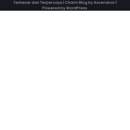
Terbesar dan Terpercaya
| Charm Blog by
Ascendoor
|
Powered by
WordPress
.