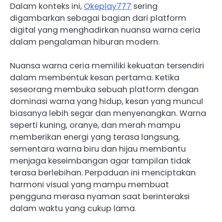
Dalam konteks ini,
Okeplay777
sering
digambarkan sebagai bagian dari platform
digital yang menghadirkan nuansa warna ceria
dalam pengalaman hiburan modern.
Nuansa warna ceria memiliki kekuatan tersendiri
dalam membentuk kesan pertama. Ketika
seseorang membuka sebuah platform dengan
dominasi warna yang hidup, kesan yang muncul
biasanya lebih segar dan menyenangkan. Warna
seperti kuning, oranye, dan merah mampu
memberikan energi yang terasa langsung,
sementara warna biru dan hijau membantu
menjaga keseimbangan agar tampilan tidak
terasa berlebihan. Perpaduan ini menciptakan
harmoni visual yang mampu membuat
pengguna merasa nyaman saat berinteraksi
dalam waktu yang cukup lama.