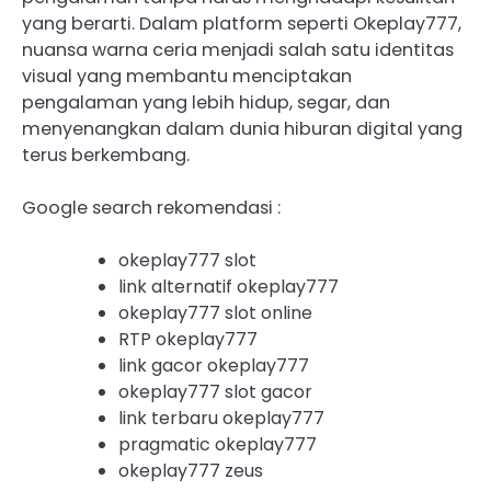
yang berarti. Dalam platform seperti Okeplay777,
nuansa warna ceria menjadi salah satu identitas
visual yang membantu menciptakan
pengalaman yang lebih hidup, segar, dan
menyenangkan dalam dunia hiburan digital yang
terus berkembang.
Google search rekomendasi :
okeplay777 slot
link alternatif okeplay777
okeplay777 slot online
RTP okeplay777
link gacor okeplay777
okeplay777 slot gacor
link terbaru okeplay777
pragmatic okeplay777
okeplay777 zeus