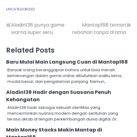
UNCATEGORIZED
Post
Aladin138 punya game
Mantap168 teman
warna super seru
rebahan tanpa drama
navigation
Related Posts
Baru Mulai Main Langsung Cuan di Mantap168
Banyak orang beranggapan bahwa untuk bisa meraih
kemenangan dalam game online dibutuhkan waktu lama,
modal besar, dan pengalaman panjang. Namun,…
Aladin138 Hadir dengan Suasana Penuh
Kehangatan
Aladin138 hadir sebagai sebuah identitas yang
mencerminkan nuansa modern dengan sentuhan yang
terasa akrab di tengah perkembangan dunia digital. Di…
Main Money Stacks Makin Mantap di