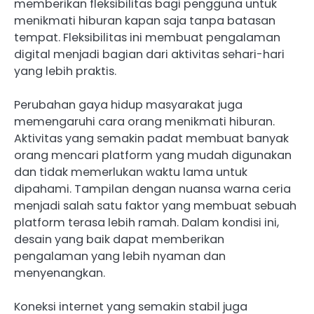
memberikan fleksibilitas bagi pengguna untuk
menikmati hiburan kapan saja tanpa batasan
tempat. Fleksibilitas ini membuat pengalaman
digital menjadi bagian dari aktivitas sehari-hari
yang lebih praktis.
Perubahan gaya hidup masyarakat juga
memengaruhi cara orang menikmati hiburan.
Aktivitas yang semakin padat membuat banyak
orang mencari platform yang mudah digunakan
dan tidak memerlukan waktu lama untuk
dipahami. Tampilan dengan nuansa warna ceria
menjadi salah satu faktor yang membuat sebuah
platform terasa lebih ramah. Dalam kondisi ini,
desain yang baik dapat memberikan
pengalaman yang lebih nyaman dan
menyenangkan.
Koneksi internet yang semakin stabil juga