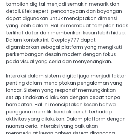
tampilan digital menjadi semakin menarik dan
detail. Efek seperti pencahayaan dan bayangan
dapat digunakan untuk menciptakan dimensi
yang lebih dalam. Hal ini membuat tampilan tidak
terlihat datar dan memberikan kesan lebih hidup.
Dalam konteks ini, Okeplay777 dapat
digambarkan sebagai platform yang mengikuti
perkembangan desain modern dengan fokus
pada visual yang ceria dan menyenangkan.
Interaksi dalam sistem digital juga menjadi faktor
penting dalam menciptakan pengalaman yang
lancar. Sistem yang responsif memungkinkan
setiap tindakan dilakukan dengan cepat tanpa
hambatan. Hal ini menciptakan kesan bahwa
pengguna memiliki kendali penuh terhadap
aktivitas yang dilakukan. Dalam platform dengan
nuansa ceria, interaksi yang baik akan
memperkuat kesan bahwa sistem dirancang