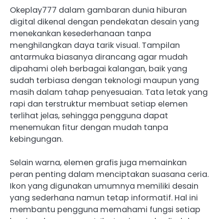
Okeplay777 dalam gambaran dunia hiburan
digital dikenal dengan pendekatan desain yang
menekankan kesederhanaan tanpa
menghilangkan daya tarik visual. Tampilan
antarmuka biasanya dirancang agar mudah
dipahami oleh berbagai kalangan, baik yang
sudah terbiasa dengan teknologi maupun yang
masih dalam tahap penyesuaian. Tata letak yang
rapi dan terstruktur membuat setiap elemen
terlihat jelas, sehingga pengguna dapat
menemukan fitur dengan mudah tanpa
kebingungan.
Selain warna, elemen grafis juga memainkan
peran penting dalam menciptakan suasana ceria.
Ikon yang digunakan umumnya memiliki desain
yang sederhana namun tetap informatif. Hal ini
membantu pengguna memahami fungsi setiap