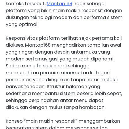
konteks tersebut,
Mantap168
hadir sebagai
platform yang bikin main makin responsif dengan
dukungan teknologi modern dan performa sistem
yang optimal.
Responsivitas platform terlihat sejak pertama kali
diakses. Mantap168 menghadirkan tampilan awal
yang ringan dengan desain antarmuka yang
modern serta navigasi yang mudah dipahami.
Setiap menu tersusun rapi sehingga
memudahkan pemain menemukan kategori
permainan yang diinginkan tanpa harus melalui
banyak tahapan. Struktur halaman yang
sederhana membantu sistem bekerja lebih cepat,
sehingga perpindahan antar menu dapat
dilakukan dengan mulus tanpa hambatan.
Konsep “main makin responsif” menggambarkan
kecepatan sistem dalam merespons setiap