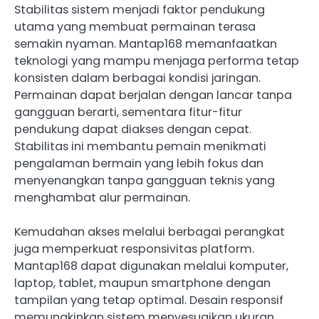
Stabilitas sistem menjadi faktor pendukung
utama yang membuat permainan terasa
semakin nyaman. Mantap168 memanfaatkan
teknologi yang mampu menjaga performa tetap
konsisten dalam berbagai kondisi jaringan.
Permainan dapat berjalan dengan lancar tanpa
gangguan berarti, sementara fitur-fitur
pendukung dapat diakses dengan cepat.
Stabilitas ini membantu pemain menikmati
pengalaman bermain yang lebih fokus dan
menyenangkan tanpa gangguan teknis yang
menghambat alur permainan.
Kemudahan akses melalui berbagai perangkat
juga memperkuat responsivitas platform.
Mantap168 dapat digunakan melalui komputer,
laptop, tablet, maupun smartphone dengan
tampilan yang tetap optimal. Desain responsif
memungkinkan sistem menyesuaikan ukuran