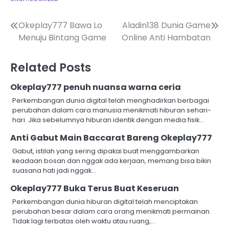
Post
Okeplay777 Bawa Lo
Aladin138 Dunia Game
Menuju Bintang Game
Online Anti Hambatan
navigation
Related Posts
Okeplay777 penuh nuansa warna ceria
Perkembangan dunia digital telah menghadirkan berbagai
perubahan dalam cara manusia menikmati hiburan sehari-
hari. Jika sebelumnya hiburan identik dengan media fisik…
Anti Gabut Main Baccarat Bareng Okeplay777
Gabut, istilah yang sering dipakai buat menggambarkan
keadaan bosan dan nggak ada kerjaan, memang bisa bikin
suasana hati jadi nggak…
Okeplay777 Buka Terus Buat Keseruan
Perkembangan dunia hiburan digital telah menciptakan
perubahan besar dalam cara orang menikmati permainan.
Tidak lagi terbatas oleh waktu atau ruang,…