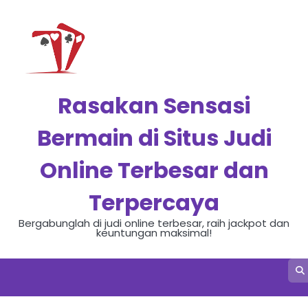
Skip
to
content
Rasakan Sensasi
Bermain di Situs Judi
Online Terbesar dan
Terpercaya
Bergabunglah di judi online terbesar, raih jackpot dan
keuntungan maksimal!