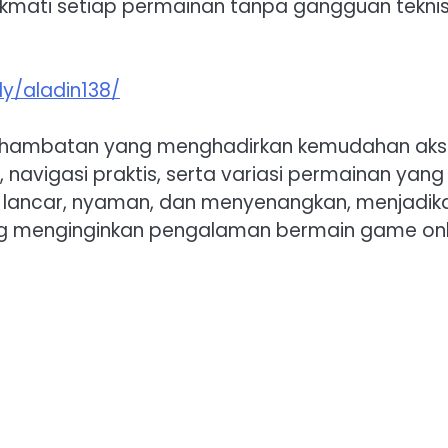
ikmati setiap permainan tanpa gangguan tekni
y/aladin138/
ti hambatan yang menghadirkan kemudahan aks
, navigasi praktis, serta variasi permainan yang
h lancar, nyaman, dan menyenangkan, menjadik
yang menginginkan pengalaman bermain game onl