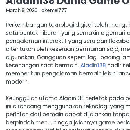
Aladin138 Dunia Game O
March 9, 2026
okemei777
Perkembangan teknologi digital telah mengu
satu bentuk hiburan yang semakin digemari
pengalaman interaktif yang seru dan fleksi
ditentukan oleh keseruan permainan saja, me
digunakan. Gangguan seperti lag, loading la
kesenangan saat bermain.
Aladin138
hadir se
memberikan pengalaman bermain lebih lanca
modern.
Keunggulan utama Aladin138 terletak pada pe
ini dirancang menggunakan teknologi yang
perintah dari pemain dapat dijalankan tanp
berpindah menu, hingga jalannya game berl