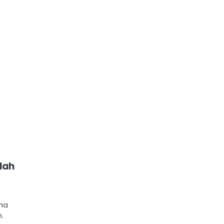
dah
na
.