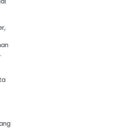
di
r,
han
.
ta
yang