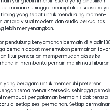
in yang lebih imersif. Suara yang dihasilkan
nya permainan sehingga menciptakan suasana y
an timing yang tepat untuk mendukung momen-
antara visual modern dan audio berkualitas
ng lebih menyenangkan.
or pendukung kenyamanan bermain di Aladin138
ingga pemain dapat menemukan permainan favor
 dan fitur pencarian mempermudah akses ke
derhana ini membantu pemain menikmati hiburan
an yang beragam untuk memenuhi preferensi
dengan tema menarik tersedia sehingga pemai
ini membuat pengalaman bermain tidak terasa
ru di setiap sesi permainan. Setiap permaina