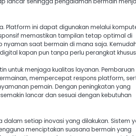
ap lancar sehingga pengalaman bermain menja
nya. Platform ini dapat digunakan melalui kompute
esponsif memastikan tampilan tetap optimal di
ap nyaman saat bermain di mana saja. Kemuda
igital kapan pun tanpa perlu perangkat khusus
in untuk menjaga kualitas layanan. Pembaruan
rmainan, mempercepat respons platform, ser
enyamanan pemain. Dengan peningkatan yang
 semakin lancar dan sesuai dengan kebutuhan
dalam setiap inovasi yang dilakukan. Sistem 
h pengguna menciptakan suasana bermain yang