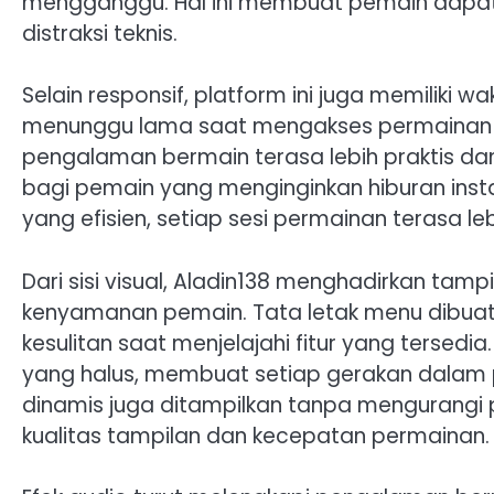
mengganggu. Hal ini membuat pemain dapat
distraksi teknis.
Selain responsif, platform ini juga memiliki w
menunggu lama saat mengakses permainan fa
pengalaman bermain terasa lebih praktis da
bagi pemain yang menginginkan hiburan inst
yang efisien, setiap sesi permainan terasa l
Dari sisi visual, Aladin138 menghadirkan ta
kenyamanan pemain. Tata letak menu dibuat
kesulitan saat menjelajahi fitur yang tersedi
yang halus, membuat setiap gerakan dalam pe
dinamis juga ditampilkan tanpa mengurangi
kualitas tampilan dan kecepatan permainan.