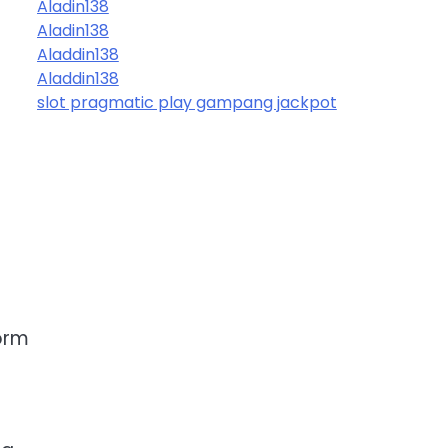
Aladin138
Aladin138
Aladdin138
Aladdin138
slot pragmatic play gampang jackpot
orm