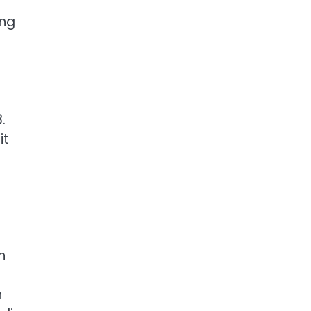
ang
.
it
n
n