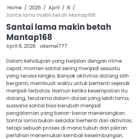
Home
2026
April
8
Santai lama makin betah Mantap168
Santai lama makin betah
Mantap168
April 8, 2026
okemei777
Dalam kehidupan yang berjalan dengan ritme
cepat, momen santai sering menjadi sesuatu
yang terasa langka. Banyak aktivitas datang silih
berganti, membuat waktu untuk berhenti sejenak
menjadi terbatas. Namun ketika kesempatan itu
datang, terutama dalam durasi yang lebih lama,
suasana santai bisa berubah menjadi
pengalaman yang benar-benar menenangkan.
Santai lama bukan sekadar berhenti dari aktivitas,
tetapi sebuah proses di mana tubuh dan pikiran
perlahan menemukan kembali keseimbangan.