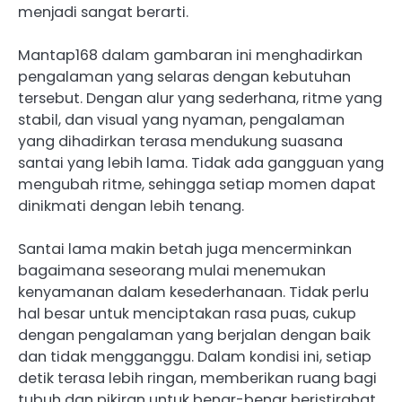
menjadi sangat berarti.
Mantap168 dalam gambaran ini menghadirkan
pengalaman yang selaras dengan kebutuhan
tersebut. Dengan alur yang sederhana, ritme yang
stabil, dan visual yang nyaman, pengalaman
yang dihadirkan terasa mendukung suasana
santai yang lebih lama. Tidak ada gangguan yang
mengubah ritme, sehingga setiap momen dapat
dinikmati dengan lebih tenang.
Santai lama makin betah juga mencerminkan
bagaimana seseorang mulai menemukan
kenyamanan dalam kesederhanaan. Tidak perlu
hal besar untuk menciptakan rasa puas, cukup
dengan pengalaman yang berjalan dengan baik
dan tidak mengganggu. Dalam kondisi ini, setiap
detik terasa lebih ringan, memberikan ruang bagi
tubuh dan pikiran untuk benar-benar beristirahat.