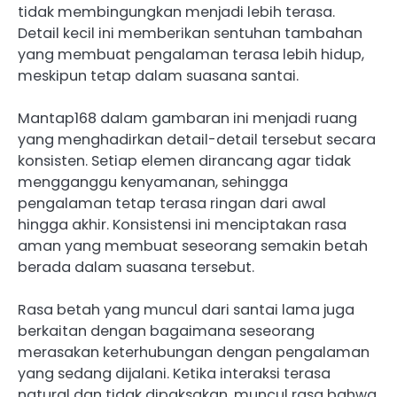
tidak membingungkan menjadi lebih terasa.
Detail kecil ini memberikan sentuhan tambahan
yang membuat pengalaman terasa lebih hidup,
meskipun tetap dalam suasana santai.
Mantap168 dalam gambaran ini menjadi ruang
yang menghadirkan detail-detail tersebut secara
konsisten. Setiap elemen dirancang agar tidak
mengganggu kenyamanan, sehingga
pengalaman tetap terasa ringan dari awal
hingga akhir. Konsistensi ini menciptakan rasa
aman yang membuat seseorang semakin betah
berada dalam suasana tersebut.
Rasa betah yang muncul dari santai lama juga
berkaitan dengan bagaimana seseorang
merasakan keterhubungan dengan pengalaman
yang sedang dijalani. Ketika interaksi terasa
natural dan tidak dipaksakan, muncul rasa bahwa