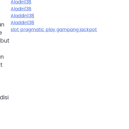
Aladin138
Aladin138
Aladdin138
Aladdin138
an
slot pragmatic play gampang jackpot
e
ebut
an
t
disi