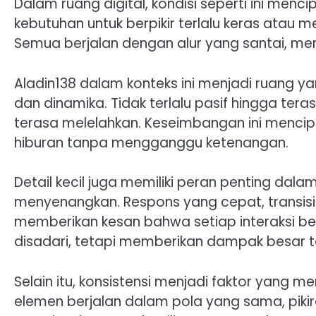
Dalam ruang digital, kondisi seperti ini menc
kebutuhan untuk berpikir terlalu keras atau
Semua berjalan dengan alur yang santai, m
Aladin138 dalam konteks ini menjadi ruang
dan dinamika. Tidak terlalu pasif hingga ter
terasa melelahkan. Keseimbangan ini men
hiburan tanpa mengganggu ketenangan.
Detail kecil juga memiliki peran penting da
menyenangkan. Respons yang cepat, transisi 
memberikan kesan bahwa setiap interaksi berjal
disadari, tetapi memberikan dampak besar
Selain itu, konsistensi menjadi faktor yang 
elemen berjalan dalam pola yang sama, pikiran