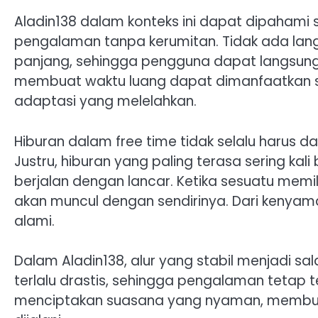
Aladin138 dalam konteks ini dapat dipahami
pengalaman tanpa kerumitan. Tidak ada la
panjang, sehingga pengguna dapat langsung 
membuat waktu luang dapat dimanfaatkan sec
adaptasi yang melelahkan.
Hiburan dalam free time tidak selalu harus d
Justru, hiburan yang paling terasa sering k
berjalan dengan lancar. Ketika sesuatu memili
akan muncul dengan sendirinya. Dari kenyama
alami.
Dalam Aladin138, alur yang stabil menjadi s
terlalu drastis, sehingga pengalaman tetap 
menciptakan suasana yang nyaman, membuat