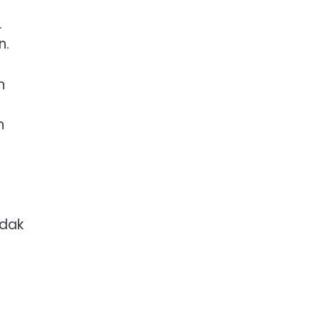
.
n.
n
n
idak