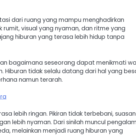
.
entasi dari ruang yang mampu menghadirkan
 rumit, visual yang nyaman, dan ritme yang
ajang hiburan yang terasa lebih hidup tanpa
inkan bagaimana seseorang dapat menikmati wa
 Hiburan tidak selalu datang dari hal yang besa
erhana namun terarah.
ira
rasa lebih ringan. Pikiran tidak terbebani, suasa
gan lebih nyaman. Dari sinilah muncul pengala
eda, melainkan menjadi ruang hiburan yang