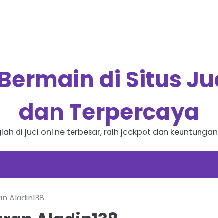
ermain di Situs Ju
dan Terpercaya
ah di judi online terbesar, raih jackpot dan keuntunga
an Aladin138