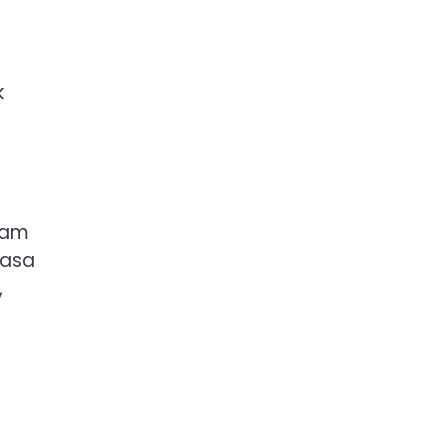
k
lam
rasa
,