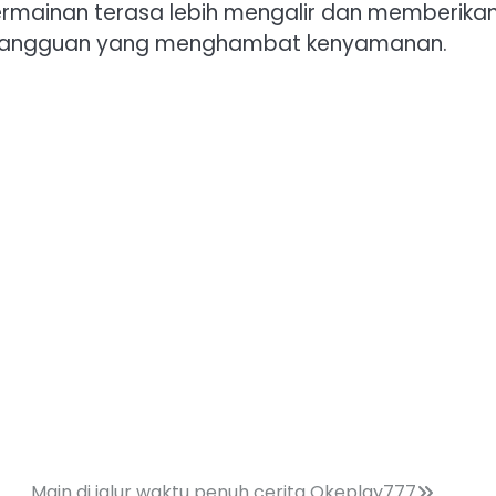
 permainan terasa lebih mengalir dan memberika
gangguan yang menghambat kenyamanan.
Main di jalur waktu penuh cerita Okeplay777