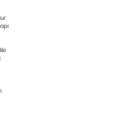
lur
api
iki
.
n