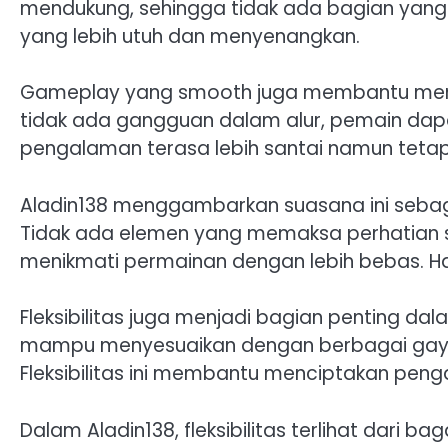
mendukung, sehingga tidak ada bagian yang 
yang lebih utuh dan menyenangkan.
Gameplay yang smooth juga membantu mencip
tidak ada gangguan dalam alur, pemain dap
pengalaman terasa lebih santai namun tetap
Aladin138 menggambarkan suasana ini seba
Tidak ada elemen yang memaksa perhatian s
menikmati permainan dengan lebih bebas. Hal 
Fleksibilitas juga menjadi bagian penting d
mampu menyesuaikan dengan berbagai gay
Fleksibilitas ini membantu menciptakan peng
Dalam Aladin138, fleksibilitas terlihat dari