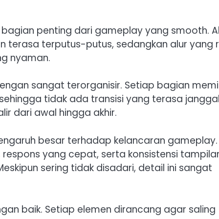
i bagian penting dari gameplay yang smooth. A
terasa terputus-putus, sedangkan alur yang r
ng nyaman.
engan sangat terorganisir. Setiap bagian memil
ehingga tidak ada transisi yang terasa janggal
r dari awal hingga akhir.
pengaruh besar terhadap kelancaran gameplay.
, respons yang cepat, serta konsistensi tampila
kipun sering tidak disadari, detail ini sangat
gan baik. Setiap elemen dirancang agar saling