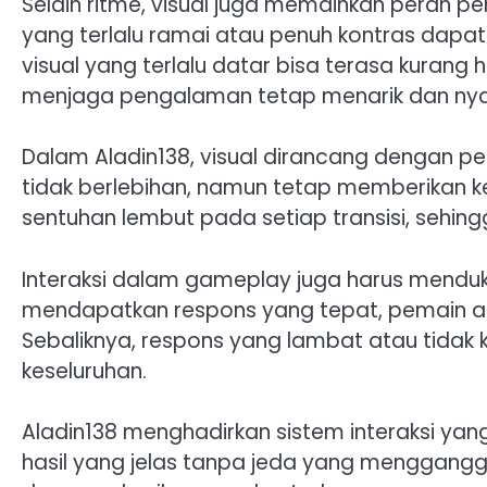
Selain ritme, visual juga memainkan peran 
yang terlalu ramai atau penuh kontras da
visual yang terlalu datar bisa terasa kurang 
menjaga pengalaman tetap menarik dan ny
Dalam Aladin138, visual dirancang dengan 
tidak berlebihan, namun tetap memberikan k
sentuhan lembut pada setiap transisi, sehi
Interaksi dalam gameplay juga harus menduk
mendapatkan respons yang tepat, pemain a
Sebaliknya, respons yang lambat atau tida
keseluruhan.
Aladin138 menghadirkan sistem interaksi yang
hasil yang jelas tanpa jeda yang menggangg