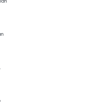
lan
an
.
p