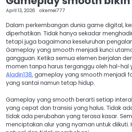
Gameplay smooth bikin 
April 13, 2026
okemei777
Dalam perkembangan dunia game digital, k
diperhatikan. Tidak hanya sekadar menghadi
tetapi juga bagaimana keseluruhan pengal
Gameplay yang smooth menjadi kunci utam
gangguan. Ketika semua elemen berjalan de
momen tanpa harus terganggu oleh hal-hal
Aladin138
, gameplay yang smooth menjadi f
yang santai namun tetap hidup.
Gameplay yang smooth berarti setiap intera
yang cepat dan transisi yang halus. Tidak a
tidak ada perubahan yang terasa kasar. Sem
menciptakan alur yang nyaman untuk diikuti.