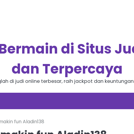
ermain di Situs Ju
dan Terpercaya
ah di judi online terbesar, raih jackpot dan keuntunga
akin fun Aladin138