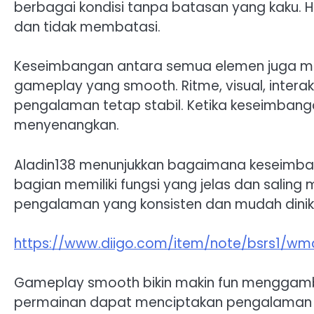
berbagai kondisi tanpa batasan yang kaku. H
dan tidak membatasi.
Keseimbangan antara semua elemen juga me
gameplay yang smooth. Ritme, visual, interak
pengalaman tetap stabil. Ketika keseimbanga
menyenangkan.
Aladin138 menunjukkan bagaimana keseimban
bagian memiliki fungsi yang jelas dan saling
pengalaman yang konsisten dan mudah dinik
https://www.diigo.com/item/note/bsrs1/w
Gameplay smooth bikin makin fun menggam
permainan dapat menciptakan pengalaman yan