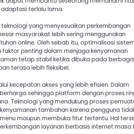
baik dapat membantu seseorang memahami fitu
adaptasi terlalu lama.
an teknologi yang menyesuaikan perkembangan
n besar masyarakat lebih sering menggunakan
an online. Oleh sebab itu, optimalisasi siste
u faktor penting dalam menjaga kenyamanan
aman tetap stabil ketika dibuka pada berbaga
 terasa lebih fleksibel.
i kecepatan akses yang lebih efisien. Dalam
t berharga sehingga platform dengan proses ri
na. Teknologi yang mendukung proses pemuat
kenyamanan tambahan karena pengguna tida
 menu maupun membuka fitur tertentu. Hal ters
perkembangan layanan berbasis internet masa ki