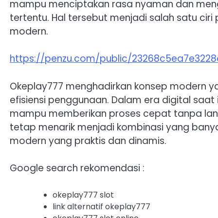
mampu menciptakan rasa nyaman dan mengu
tertentu. Hal tersebut menjadi salah satu ci
modern.
https://penzu.com/public/23268c5ea7e3228
Okeplay777 menghadirkan konsep modern y
efisiensi penggunaan. Dalam era digital saa
mampu memberikan proses cepat tanpa lang
tetap menarik menjadi kombinasi yang banya
modern yang praktis dan dinamis.
Google search rekomendasi :
okeplay777 slot
link alternatif okeplay777