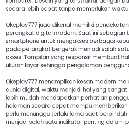
komputer. Desain yang terstruktur dengan 
secara lebih cepat tanpa memerlukan waktu 
Okeplay777 juga dikenal memiliki pendekat
perangkat digital modern. Saat ini sebagia
smartphone untuk mengakses berbagai kebutuh
pada perangkat bergerak menjadi salah sat
akses. Tampilan yang responsif membuat hal
ukuran layar sehingga pengalaman penggunaan
Okeplay777 menampilkan kesan modern melalu
dunia digital, waktu menjadi hal yang sanga
lebih mudah mendapatkan perhatian penggu
halaman secara cepat mampu memberikan 
perlu menunggu terlalu lama saat berpindah
menjadi salah satu indikator penting dalam 