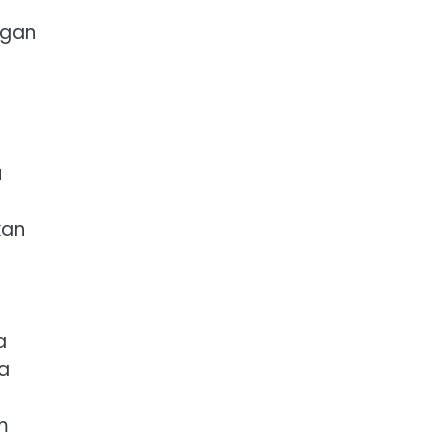
ngan
u
kan
s
a
ra
m