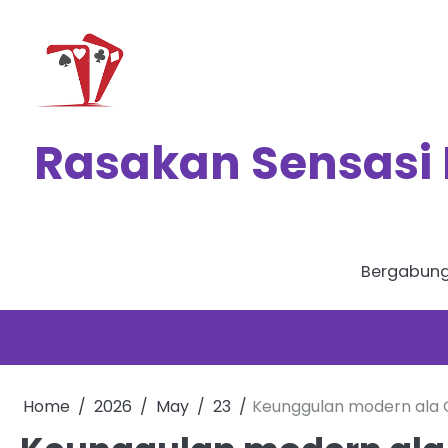
Skip
to
content
Rasakan Sensasi B
Bergabungl
Home
2026
May
23
Keunggulan modern ala