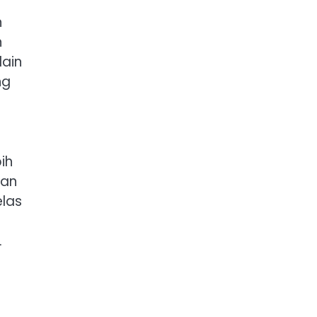
n
n
lain
ng
ih
kan
elas
n
.