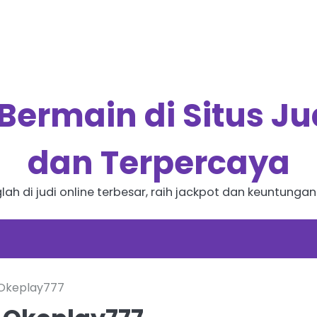
ermain di Situs Ju
dan Terpercaya
ah di judi online terbesar, raih jackpot dan keuntunga
 Okeplay777