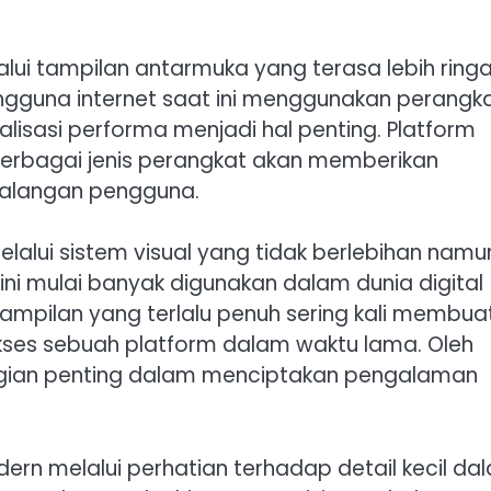
lalui tampilan antarmuka yang terasa lebih ring
gguna internet saat ini menggunakan perangk
lisasi performa menjadi hal penting. Platform
erbagai jenis perangkat akan memberikan
 kalangan pengguna.
lui sistem visual yang tidak berlebihan namu
ini mulai banyak digunakan dalam dunia digital
ampilan yang terlalu penuh sering kali membua
ses sebuah platform dalam waktu lama. Oleh
agian penting dalam menciptakan pengalaman
n melalui perhatian terhadap detail kecil da