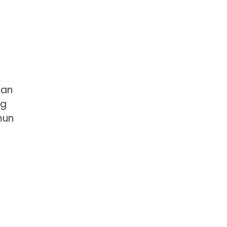
dan
ng
mun