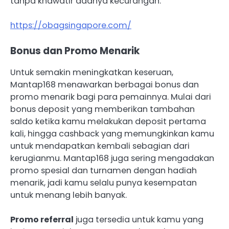
tanpa khawatir adanya kecurangan.
https://obagsingapore.com/
Bonus dan Promo Menarik
Untuk semakin meningkatkan keseruan,
Mantap168 menawarkan berbagai bonus dan
promo menarik bagi para pemainnya. Mulai dari
bonus deposit yang memberikan tambahan
saldo ketika kamu melakukan deposit pertama
kali, hingga cashback yang memungkinkan kamu
untuk mendapatkan kembali sebagian dari
kerugianmu. Mantap168 juga sering mengadakan
promo spesial dan turnamen dengan hadiah
menarik, jadi kamu selalu punya kesempatan
untuk menang lebih banyak.
Promo referral
juga tersedia untuk kamu yang