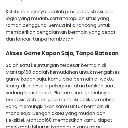
Kelebihan lainnya adalah proses registrasi dan
login yang mudah, serta tampilan situs yang
ramah pengguna. Semua ini dirancang untuk
memberikan pengalaman bermain yang cepat
dan lancar, tanpa hambatan.
Akses Game Kapan Saja, Tanpa Batasan
Salah satu keuntungan terbesar bermain di
Mantap168 adalah kemudahan untuk mengakses
game kapan saja. Kamu bisa bermain di waktu
luang, di sela-sela pekerjaan, atau bahkan saat
sedang beristirahat. Platform ini sepenuhnya
berbasis web dan juga memiliki aplikasi mobile
yang memungkinkan kamu untuk bermain di
mana saja. Dengan akses yang mudah dan
fleksibel, Mantap168 memastikan kamu dapat
menikmati hiburan kapan pun kamu mau.