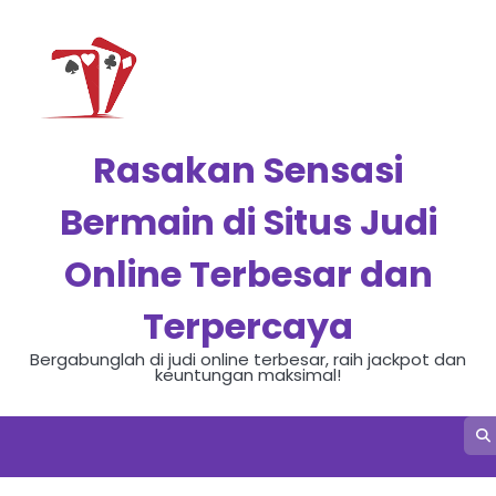
Skip
to
content
Rasakan Sensasi
Bermain di Situs Judi
Online Terbesar dan
Terpercaya
Bergabunglah di judi online terbesar, raih jackpot dan
keuntungan maksimal!