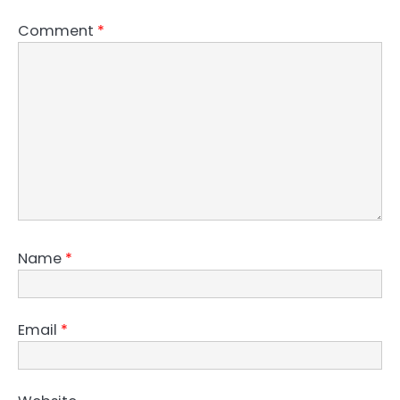
Comment
*
Name
*
Email
*