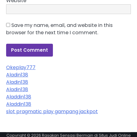
Website
Save my name, email, and website in this
browser for the next time I comment.
Okeplay777
Aladin138
Aladin138
Aladin138
Aladdin138
Aladdin138
slot pragmatic play gampang jackpot
Copyright © 2026
Rasakan Sensasi Bermain di Situs Judi Online