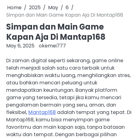
Home
2025
May
6
Simpan dan Main Game Kapan Aja Di Mantap168
Simpan dan Main Game
Kapan Aja Di Mantap168
May 6, 2025
okemei777
Di zaman digital seperti sekarang, game online
telah menjadi salah satu cara terbaik untuk
menghabiskan waktu luang, menghilangkan stres,
atau bahkan mencari peluang untuk
mendapatkan keuntungan. Banyak platform
game yang tersedia, tetapi jika kamu mencari
pengalaman bermain yang seru, aman, dan
fleksibel,
Mantap168
adalah tempat yang tepat. Di
Mantap168, kamu bisa menyimpan game
favoritmu dan main kapan saja, tanpa batasan
waktu dan tempat. Dengan berbagai pilihan